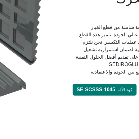
SEDİROGLU İNTERNAT مجموعة شاملة من قطع الغيار
الي الجودة. تتميز هذه القطع
في عمليات التكسير. نحن نلتزم
عية لضمان استمرارية تشغيل
لى تقديم أفضل الحلول التقنية
التي تلبي احتياجات عملائنا في مختلف الصناعات. اختر SEDİROGLU
SE-SCSSS-1045
كود الآلة: