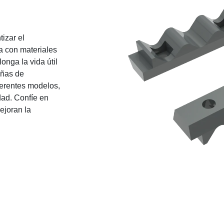
izar el
a con materiales
longa la vida útil
ñas de
ferentes modelos,
dad. Confíe en
joran la