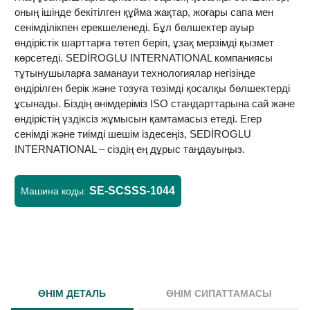
оның ішінде бекітілген құйма жақтар, жоғары сапа мен
сенімділікпен ерекшеленеді. Бұл бөлшектер ауыр
өндірістік шарттарға төтеп беріп, ұзақ мерзімді қызмет
көрсетеді. SEDİROGLU INTERNATIONAL компаниясы
тұтынушыларға заманауи технологиялар негізінде
өндірілген берік және тозуға төзімді қосалқы бөлшектерді
ұсынады. Біздің өнімдеріміз ISO стандарттарына сай және
өндірістің үздіксіз жұмысын қамтамасыз етеді. Егер
сенімді және тиімді шешім іздесеңіз, SEDİROGLU
INTERNATIONAL – сіздің ең дұрыс таңдауыңыз.
SE-SCSSS-1044
Машина коды:
ӨНІМ ДЕТАЛЬ
ӨНІМ СИПАТТАМАСЫ