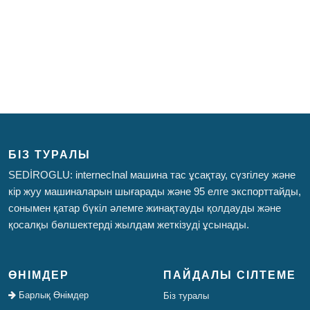
БІЗ ТУРАЛЫ
SEDİROGLU: internecInal машина тас ұсақтау, сүзгілеу және
кір жуу машиналарын шығарады және 95 елге экспорттайды,
сонымен қатар бүкіл әлемге жинақтауды қолдауды және
қосалқы бөлшектерді жылдам жеткізуді ұсынады.
ӨНІМДЕР
ПАЙДАЛЫ СІЛТЕМЕ
Барлық Өнімдер
Біз туралы