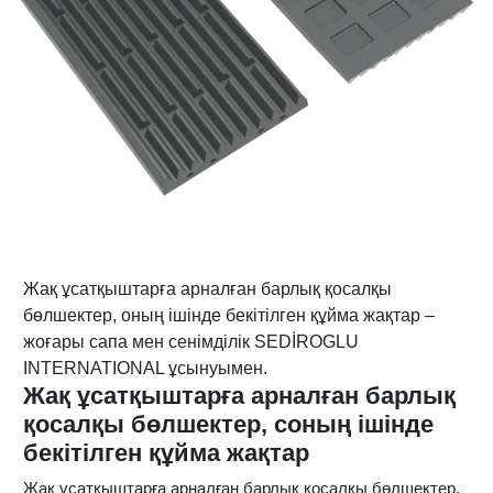
Жақ ұсатқыштарға арналған барлық қосалқы
бөлшектер, оның ішінде бекітілген құйма жақтар –
жоғары сапа мен сенімділік SEDİROGLU
INTERNATIONAL ұсынуымен.
Жақ ұсатқыштарға арналған барлық
қосалқы бөлшектер, соның ішінде
бекітілген құйма жақтар
Жақ ұсатқыштарға арналған барлық қосалқы бөлшектер,