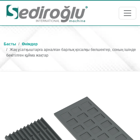
Басты
Өнімдер
Жақ ұсатқыштарға арналған барлық қосалқы бөлшектер, соның ішінде
бекітілген құйма жақтар