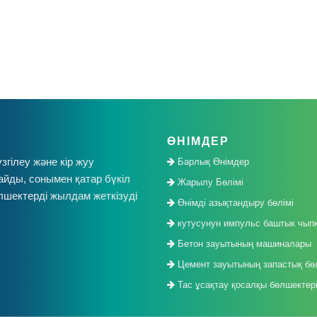
ӨНІМДЕР
згілеу және кір жуу
Барлық Өнімдер
йды, сонымен қатар бүкіл
Жарылу Бөлімі
шектерді жылдам жеткізуді
Өнімді азықтандыру бөлімі
кутусунун импульс баштык чып
Бетон зауытының машиналары
Цемент зауытының запастық бө
Тас ұсақтау қосалқы бөлшектер