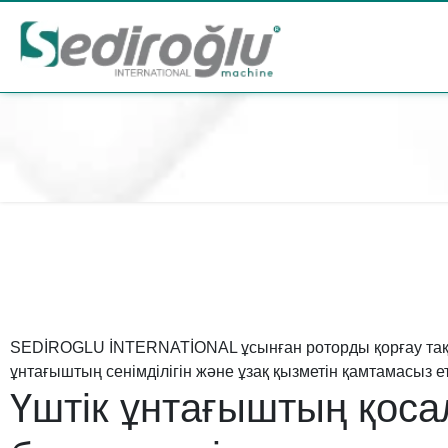
SEDİROGLU İNTERNATİONAL ұсынған роторды қорғау тақ
ұнтағыштың сенімділігін және ұзақ қызметін қамтамасыз ет
Үштік ұнтағыштың қоса