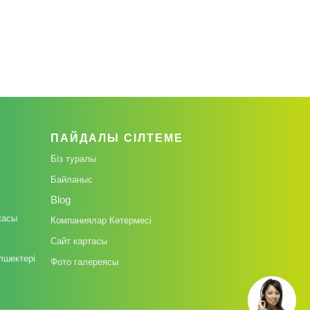
ПАЙДАЛЫ СІЛТЕМЕ
Біз туралы
Байланыс
Blog
касы
Компаниялар Көтермесі
Сайт картасы
лшектері
Фото галереясы
і