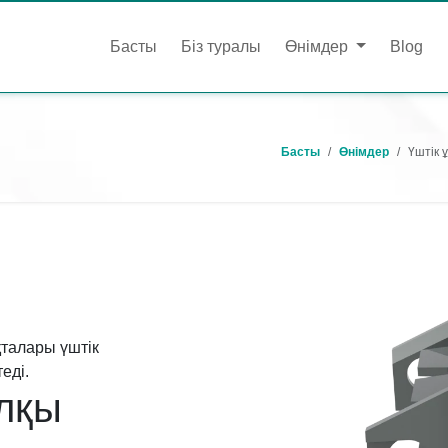
Басты
Біз туралы
Өнімдер
Blog
Басты
Өнімдер
Үштік 
талары үштік
еді.
лқы