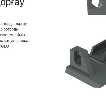
қорғау
оторды қорғау
ар роторды
ызмет мерзімін
с істеуіне ықпал
ROGLU