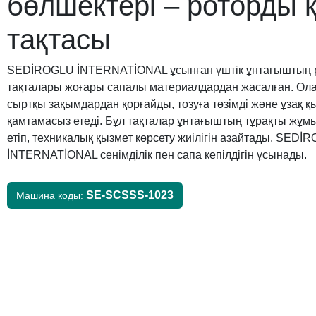
бөлшектері – роторды 
тақтасы
SEDİROGLU İNTERNATİONAL ұсынған үштік ұнтағыштың р
тақталары жоғары сапалы материалдардан жасалған. Ол
сыртқы зақымдардан қорғайды, тозуға төзімді және ұзақ қ
қамтамасыз етеді. Бұл тақталар ұнтағыштың тұрақты жұмы
етіп, техникалық қызмет көрсету жиілігін азайтады. SEDİ
İNTERNATİONAL сенімділік пен сапа кепілдігін ұсынады.
SE-SCSSS-1023
Машина коды: