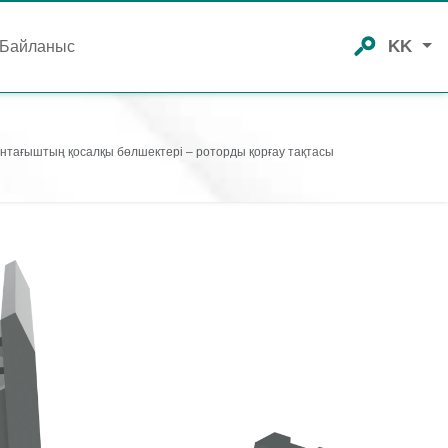
KK
Байланыс
ұнтағыштың қосалқы бөлшектері – роторды қорғау тақтасы