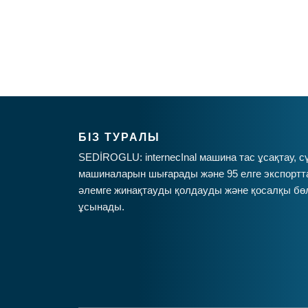
БІЗ ТУРАЛЫ
SEDİROGLU: internecInal машина тас ұсақтау, сү
машиналарын шығарады және 95 елге экспортта
әлемге жинақтауды қолдауды және қосалқы бөл
ұсынады.