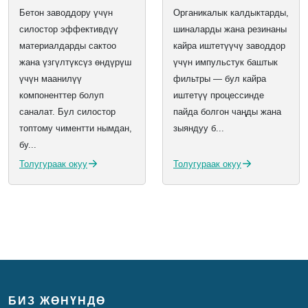
органикалык
Бетон заводдору үчүн
Органикалык калдыктарды,
калдыктар, шиналар
силостор эффективдүү
шиналарды жана резинаны
жана резина үчүн
материалдарды сактоо
кайра иштетүүчү заводдор
импульстук баштык
жана үзгүлтүксүз өндүрүш
үчүн импульстук баштык
фильтры
үчүн маанилүү
фильтры — бул кайра
компоненттер болуп
иштетүү процессинде
саналат. Бул силостор
пайда болгон чаңды жана
топтому чиментти нымдан,
зыяндуу б...
бу...
Толугураак окуу
Толугураак окуу
БИЗ ЖӨНҮНДӨ