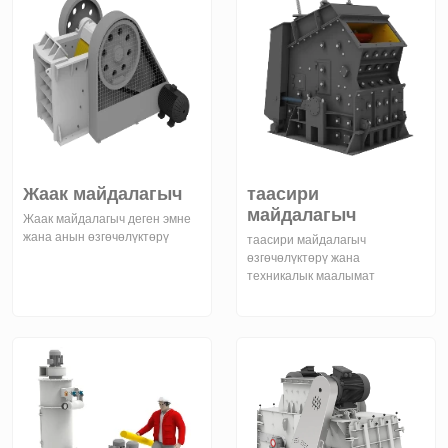
Жаак майдалагыч
таасири
майдалагыч
Жаак майдалагыч деген эмне
жана анын өзгөчөлүктөрү
таасири майдалагыч
өзгөчөлүктөрү жана
техникалык маалымат