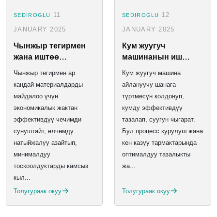
11
12
SEDIROGLU
SEDIROGLU
JANUARY 2025
JANUARY 2025
Чынжыр тегирмен
Кум жуугуч
жана иштөө
машинанын иш
принципи
принципи
Чынжыр тегирмен ар
Кум жуугуч машина
кандай материалдарды
айлануучу шанага
майдалоо үчүн
түртмөсүн колдонуп,
экономикалык жактан
кумду эффективдүү
эффективдүү чечимди
тазалап, суугун чыгарат.
сунуштайт, өлчөмдү
Бул процесс курулуш жана
натыйжалуу азайтып,
кен казуу тармактарында
минималдуу
оптималдуу тазалыкты
тоскоолдуктарды камсыз
жа...
кыл...
Толугураак окуу
Толугураак окуу