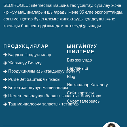
SEDİROGLU: internecInal машина тас ұсақтау, сүзгілеу және
кір жуу машиналарын шығарады және 95 елге экспорттайды,
сонымен қатар бүкіл әлемге жинақтауды қолдауды және
қосалқы бөлшектерді жылдам жеткізуді ұсынады.
ПРОДУКЦИЯЛАР
ЫҢГАЙЛУУ
ШИЛТЕМЕ
Бардык Продуктылар
Биз жөнүндө
Жарылуу Бөлүгү
Байланыш
Продукцияны азыктандыруу бөлүмү
Blog
Pulse Jet баштык чыпкасы
Ишканалар Каталогу
Бетон заводунун машиналары
Сайт картасы
Цемент заводунун бардык запастык бөлүктөрү
Сүрөт галереясы
Таш майдалоочу запастык тетиктер