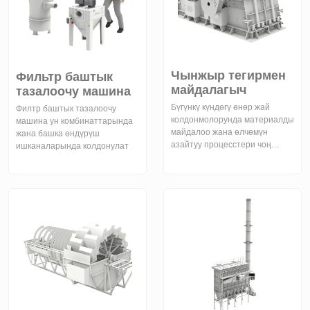
Чынжыр тегирмен
Фильтр баштык
майдалагыч
тазалоочу машина
Бүгүнкү күндөгү өнөр жай
Филтр баштык тазалоочу
колдонмолорунда материалды
машина ун комбинаттарында
майдалоо жана өлчөмүн
жана башка өндүрүш
азайтуу процесстери чоң
ишканаларында колдонулат
мааниге ээ. Бул тармактагы эң
натыйжалуу жабдуулардын
бири Чынжыр тегирмен
майдалагыч болуп саналат, ал
өзүнүн жөнөкөй түзүлүшү жана
жогорку натыйжалуулугу
менен айырмаланат.
Седироглу Эл аралык, биз бул
инновациялык чечимди
сунуштоо менен өнөр жай
операцияларыңыздын
натыйжалуулугун
жогорулатууну максат