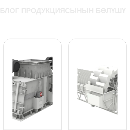
БЛОГ ПРОДУКЦИЯСЫНЫН БӨЛҮШҮ