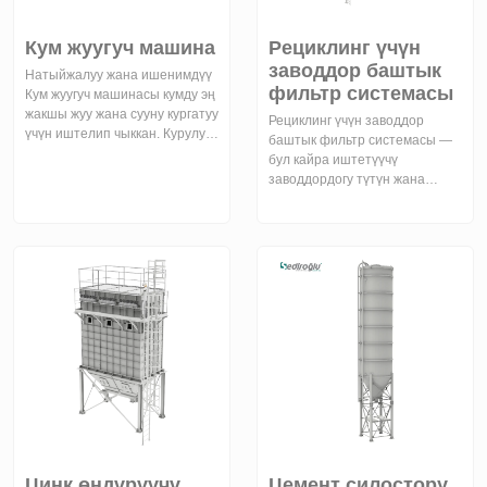
кылабыз.
Кум жуугуч машина
Рециклинг үчүн
заводдор баштык
Натыйжалуу жана ишенимдүү
фильтр системасы
Кум жуугуч машинасы кумду эң
жакшы жуу жана сууну кургатуу
Рециклинг үчүн заводдор
үчүн иштелип чыккан. Курулуш
баштык фильтр системасы —
жана тоо-кен өнөр жайы үчүн
бул кайра иштетүүчү
идеалдуу, ал оптималдуу
заводдордогу түтүн жана
тазалыкты жана кумдагы
зыяндуу бөлүкчөлөрдү
минималдуу нымдуулукту
effektivдүү тазалоо үчүн
камсыз кылып, жалпы
иштелип чыккан система. Бул
өндүрүмдүүлүктү жана
фильтр абаны таза кармап, иш
сапатты жогорулатат
ордундагы коопсуздукту
камсыз кылат. Мыкты
фильтрация ишин камсыздайт,
демек, заводдордун
экологиялык талаптарга жооп
берүүсүнө жардам берет.
Энергияны үнөмдөгөн жана аз
тейлөө талап кылган бул
система кайра иштетүү
процессин жогорку
натыйжалуулук менен
Цинк өндүрүүчү
Цемент силостору