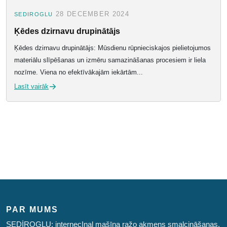
28 DECEMBER 2024
SEDIROGLU
Ķēdes dzirnavu drupinātājs
Ķēdes dzirnavu drupinātājs: Mūsdienu rūpnieciskajos pielietojumos
materiālu slīpēšanas un izmēru samazināšanas procesiem ir liela
nozīme. Viena no efektīvākajām iekārtām...
Lasīt vairāk
PAR MUMS
SEDİROGLU: internecInal mašīna ražo akmens smalcināšanas,