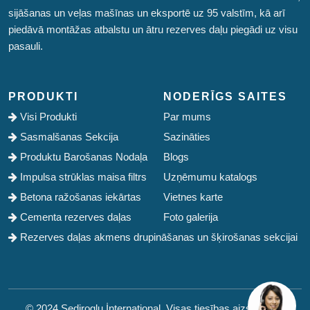
sijāšanas un veļas mašīnas un eksportē uz 95 valstīm, kā arī
piedāvā montāžas atbalstu un ātru rezerves daļu piegādi uz visu
pasauli.
PRODUKTI
NODERĪGS SAITES
Visi Produkti
Par mums
Sasmalšanas Sekcija
Sazināties
Produktu Barošanas Nodaļa
Blogs
Impulsa strūklas maisa filtrs
Uzņēmumu katalogs
Betona ražošanas iekārtas
Vietnes karte
Cementa rezerves daļas
Foto galerija
Rezerves daļas akmens drupināšanas un šķirošanas sekcijai
© 2024 Sediroglu İnternational. Visas tiesības aizsargātas