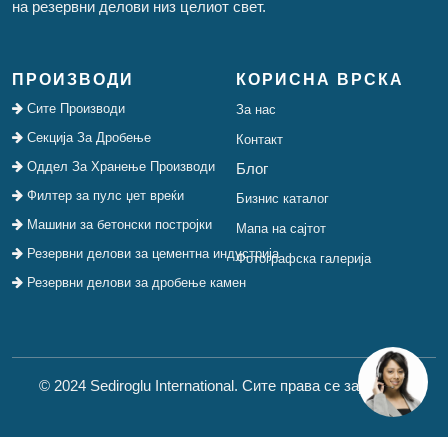
на резервни делови низ целиот свет.
ПРОИЗВОДИ
КОРИСНА ВРСКА
Сите Производи
За нас
Секција За Дробење
Контакт
Оддел За Хранење Производи
Блог
Филтер за пулс џет вреќи
Бизнис каталог
Машини за бетонски постројки
Мапа на сајтот
Резервни делови за цементна индустрија
Фотографска галерија
Резервни делови за дробење камен
© 2024 Sediroglu International. Сите права се задржани