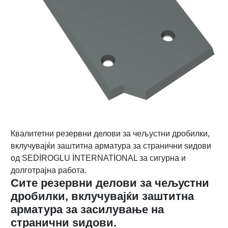
Квалитетни резервни делови за чељустни дробилки,
вклучувајќи заштитна арматура за странични ѕидови
од SEDİROGLU İNTERNATİONAL за сигурна и
долготрајна работа.
Сите резервни делови за чељустни
дробилки, вклучувајќи заштитна
арматура за засилување на
странични ѕидови.