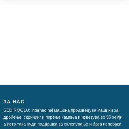
ЗА НАС
SEDİROGLU: internecInal машина произведува машини за
дробење, скрининг и перење камења и извезува во 95 земји,
а исто така нуди поддршка за склопување и брза испорака