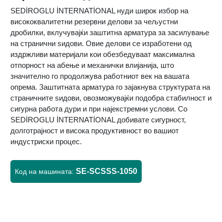
SEDİROGLU İNTERNATİONAL нуди широк избор на
висококвалитетни резервни делови за чељустни
дробилки, вклучувајќи заштитна арматура за засилување
на странични ѕидови. Овие делови се изработени од
издржливи материјали кои обезбедуваат максимална
отпорност на абење и механички влијанија, што
значително го продолжува работниот век на вашата
опрема. Заштитната арматура го зајакнува структурата на
страничните ѕидови, овозможувајќи подобра стабилност и
сигурна работа дури и при најекстремни услови. Со
SEDİROGLU İNTERNATİONAL добивате сигурност,
долготрајност и висока продуктивност во вашиот
индустриски процес.
SE-SCSSS-1050
Код на машината: