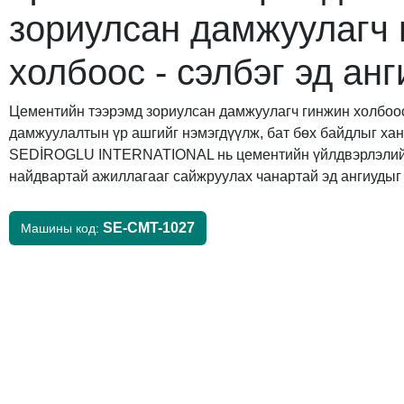
зориулсан дамжуулагч 
холбоос - сэлбэг эд анг
Цементийн тээрэмд зориулсан дамжуулагч гинжин холбоо
дамжуулалтын үр ашгийг нэмэгдүүлж, бат бөх байдлыг хан
SEDİROGLU INTERNATIONAL нь цементийн үйлдвэрлэлий
найдвартай ажиллагааг сайжруулах чанартай эд ангиудыг 
SE-CMT-1027
Машины код: