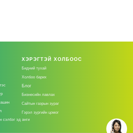
ХЭРЭГТЭЙ ХОЛБООС
Бидний тухай
Холбоо барих
тэс
Блог
үр
Бизнесийн лавлах
машин
Сайтын газрын зураг
л
Гэрэл зургийн цомог
 сэлбэг эд анги