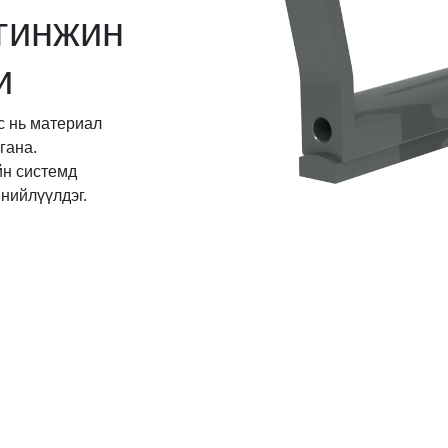
гинжин
и
с нь материал
гана.
н системд
нийлүүлдэг.