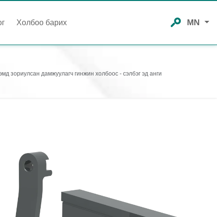
MN
ог
Холбоо барих
мд зориулсан дамжуулагч гинжин холбоос - сэлбэг эд анги