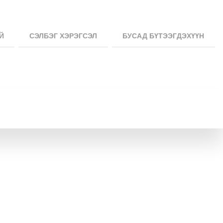
Й
СЭЛБЭГ ХЭРЭГСЭЛ
БУСАД БҮТЭЭГДЭХҮҮН