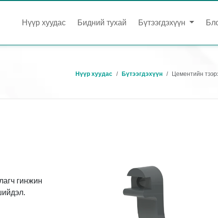
Нүүр хуудас
Бидний тухай
Бүтээгдэхүүн
Бл
Нүүр хуудас
Бүтээгдэхүүн
Цементийн тээрэ
лагч гинжин
ийдэл.