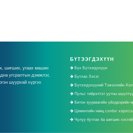
БҮТЭЭГДЭХҮҮН
х, шигших, угаах машин
Бүх Бүтээгдэхүүн
дна угсралтын дэмжлэг,
Бутлах Хэсэг
ргэн шуурхай хүргэх
Бүтээгдэхүүний Тэжээлийн Хэл
Пульс тийрэлтэт уутны шүүлтү
Бетон зуурмагийн үйлдвэрийн 
Цементийн нөөц сэлбэг хэрэгсэ
Чулуу бутлах ба шигших хэсгийн