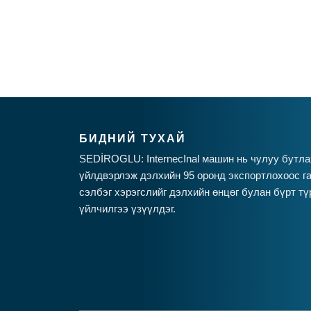
БИДНИЙ ТУХАЙ
SEDİROGLU: InternecInal машин нь чулуу бутла
үйлдвэрлэж дэлхийн 95 оронд экспортлохоос га
сэлбэг хэрэгслийг дэлхийн өнцөг булан бүрт тү
үйлчилгээ үзүүлдэг.