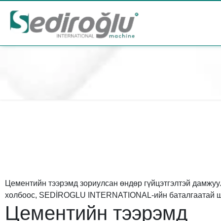
Цементийн тээрэмд зориулсан өндөр гүйцэтгэлтэй дамжуу
холбоос, SEDİROGLU INTERNATIONAL-ийн баталгаатай ш
Цементийн тээрэмд