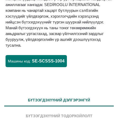
ажиллагааг хангадаг. SEDİROGLU İNTERNATİONAL
компани нь чанартай хацарт бутлуурын сэлбэгийн
хэсгүүдийг үйлдвэрлэж, хэрэглэгчдийн хэрэгцээнд
нийцсэн бүтээгдэхүүнийг түргэн шуурхай нийлүүлдэг.
Манай бүтээгдэхүүн нь таны тоног төхөөрөмжийн
амьдралыг уртасгахад, засвар үйлчилгээний зардлыг
бууруулж, үйлдвэрлэлийн үр ашгийг дээшлүүлэхэд
тусална.
SE-SCSSS-1004
Машины код:
БҮТЭЭГДЭХҮҮНИЙ ДЭЛГЭРЭНГҮЙ
БҮТЭЭГДЭХҮҮНИЙ ТОДОРХОЙЛОЛТ