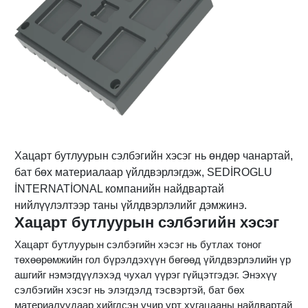
Хацарт бутлуурын сэлбэгийн хэсэг нь өндөр чанартай,
бат бөх материалаар үйлдвэрлэгдэж, SEDİROGLU
İNTERNATİONAL компанийн найдвартай
нийлүүлэлтээр таны үйлдвэрлэлийг дэмжинэ.
Хацарт бутлуурын сэлбэгийн хэсэг
Хацарт бутлуурын сэлбэгийн хэсэг нь бутлах тоног
төхөөрөмжийн гол бүрэлдэхүүн бөгөөд үйлдвэрлэлийн үр
ашгийг нэмэгдүүлэхэд чухал үүрэг гүйцэтгэдэг. Энэхүү
сэлбэгийн хэсэг нь элэгдэлд тэсвэртэй, бат бөх
материалуудаар хийгдсэн учир урт хугацааны найдвартай