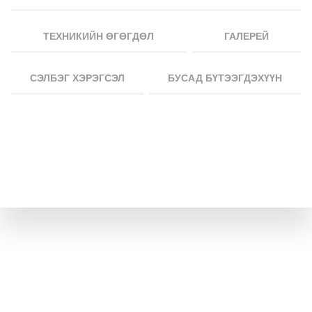
ТЕХНИКИЙН ӨГӨГДӨЛ
ГАЛЕРЕЙ
СЭЛБЭГ ХЭРЭГСЭЛ
БУСАД БҮТЭЭГДЭХҮҮН