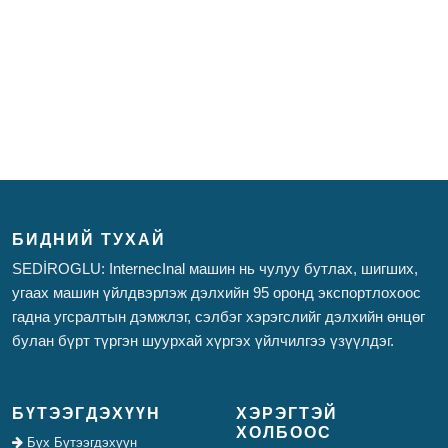
БИДНИЙ ТУХАЙ
SEDİROGLU: InternecInal машин нь чулуу бутлах, шигших,
угаах машин үйлдвэрлэж дэлхийн 95 оронд экспортлохоос
гадна угсралтын дэмжлэг, сэлбэг хэрэгслийг дэлхийн өнцөг
булан бүрт түргэн шуурхай хүргэх үйлчилгээ үзүүлдэг.
БҮТЭЭГДЭХҮҮН
ХЭРЭГТЭЙ
ХОЛБООС
Бүх Бүтээгдэхүүн