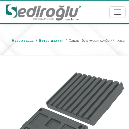
Нүүр хуудас
Бүтээгдэхүүн
Хацарт бутлуурын сэлбэгийн хэсэг