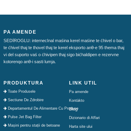
PA AMENDE
SEDİROGLU: internecInal maśina kerel maśine te ćhivel o bar,
te ćhivel thaj te thovel thaj te kerel eksporto anθ-e 95 thema thaj
vi del suporto vaś o ćhivipen thaj sigo bićhaldipen e rezervne
kotorenqo anθ-i sasti lumja.
PRODUKTURA
LINK UTIL
Toate Produsele
Pa amende
Sectiune De Zdrobire
Kontàkto
Departamentul De Alimentare Cu Produse
Blog
Pulse Jet Bag Filter
Dizionario di Affari
Mașini pentru stații de betoane
Harta site ului