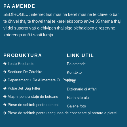
PA AMENDE
SEDİROGLU: internecInal maśina kerel maśine te ćhivel o bar,
te ćhivel thaj te thovel thaj te kerel eksporto anθ-e 95 thema thaj
vi del suporto vaś o ćhivipen thaj sigo bićhaldipen e rezervne
kotorenqo anθ-i sasti lumja.
PRODUKTURA
LINK UTIL
Toate Produsele
Pa amende
Sectiune De Zdrobire
Kontàkto
Departamentul De Alimentare Cu Produse
Blog
Pulse Jet Bag Filter
Dizionario di Affari
Mașini pentru stații de betoane
Harta site ului
Piese de schimb pentru ciment
Galerie foto
Piese de schimb pentru secțiunea de concasare și sortare a pietrei