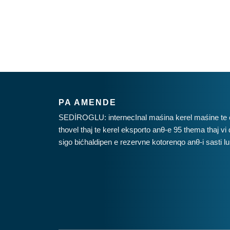
PA AMENDE
SEDİROGLU: internecInal maśina kerel maśine te ćhi
thovel thaj te kerel eksporto anθ-e 95 thema thaj vi 
sigo bićhaldipen e rezervne kotorenqo anθ-i sasti l