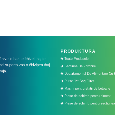
PRODUKTURA
vel o bar, te ćhivel thaj te
Toate Produsele
del suporto vaś o ćhivipen thaj
Sectiune De Zdrobire
umja.
Departamentul De Alimentare Cu 
Pulse Jet Bag Filter
Mașini pentru stații de betoane
Piese de schimb pentru ciment
Piese de schimb pentru secțiunea 