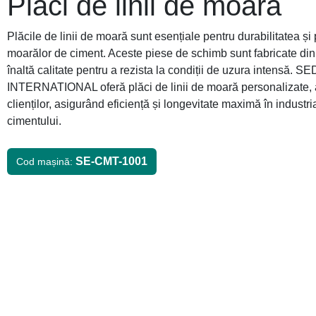
Plăci de linii de moară
Plăcile de linii de moară sunt esențiale pentru durabilitatea și
moarălor de ciment. Aceste piese de schimb sunt fabricate din
înaltă calitate pentru a rezista la condiții de uzura intensă.
INTERNATIONAL oferă plăci de linii de moară personalizate, 
clienților, asigurând eficiență și longevitate maximă în industr
cimentului.
SE-CMT-1001
Cod mașină: