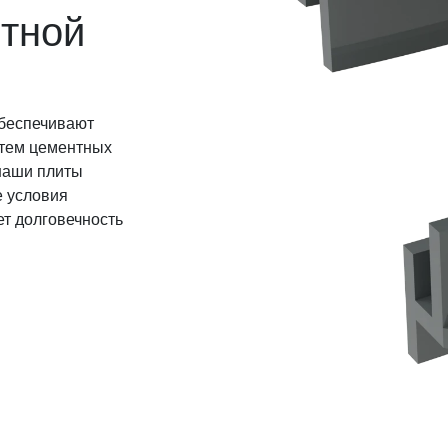
нтной
 обеспечивают
стем цементных
наши плиты
 условия
ует долговечность