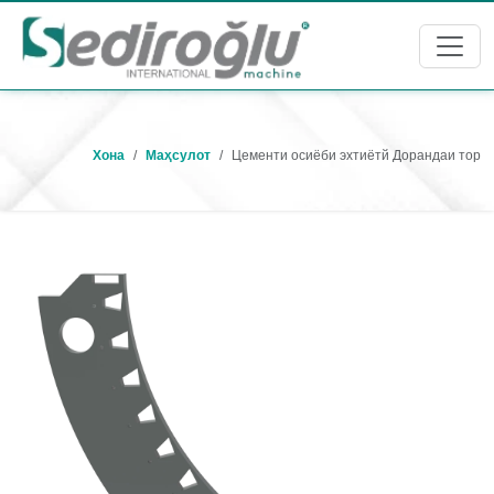
Хона
Маҳсулот
Цементи осиёби эхтиётй Дорандаи тор