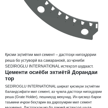
Қисми эҳтиётии мил семент – дастгоҳи нигоҳдории
реша бо устуворӣ ва самаранокӣ, аз ҷониби
SEDİROGLU INTERNATIONAL истеҳсол шудааст.
Цементи осиёби эхтиётй Дорандаи
тор
SEDİROGLU INTERNATIONAL ширкат қисмҳои эҳтиётии
баландсифати мил семент, аз ҷумла дастгоҳи нигоҳдории
реша (Grate Holder), пешниҳод мекунад. Ин қисмҳо барои
таъмини иҷрои беҳтарин ва дарозумрии мил семент
муҳиманд. Дастгоҳҳои мо бо дақиқӣ истеҳсол шуда,