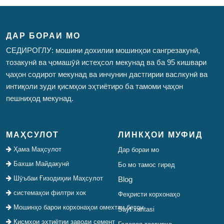
ДАР БОРАИ МО
СЕДИРОГЛУ: мошини дохилии мошинҳои сангрезакунӣ,
тозакунӣ ва ҷомашӯӣ истеҳсол мекунад ва ба 95 кишвари
ҷаҳон содирот мекунад ва инчунин дастгирии васлкунӣ ва
интиқоли зуди қисмҳои эҳтиётиро ба тамоми ҷаҳон
пешниҳод мекунад.
МАҲСУЛОТ
ЛИНКҲОИ МУФИД
Ҳама Маҳсулот
Дар бораи мо
Бахши Майдакунӣ
Бо мо тамос гиред
Шӯъбаи Ғизодиҳии Маҳсулот
Blog
системаҳои филтри хок
Феҳристи корхонаҳо
Мошинҳо барои корхонаҳои омехтаи бетон
Sayt xaritasi
Қисмҳои эҳтиётии заводи семент