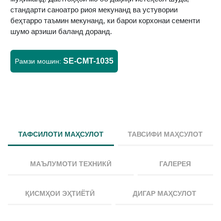
стандарти саноатро риоя мекунанд ва устувории
беҳтарро таъмин мекунанд, ки барои корхонаи сементи
шумо арзиши баланд доранд.
SE-CMT-1035
Рамзи мошин:
ТАФСИЛОТИ МАҲСУЛОТ
ТАВСИФИ МАҲСУЛОТ
МАЪЛУМОТИ ТЕХНИКӢ
ГАЛЕРЕЯ
ҚИСМҲОИ ЭҲТИЁТӢ
ДИГАР МАҲСУЛОТ