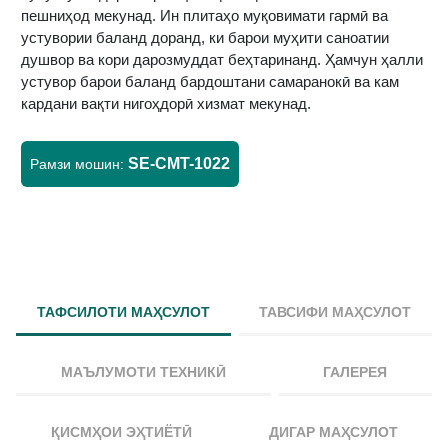
пешниҳод мекунад. Ин плитаҳо муқовимати гармӣ ва
устувории баланд доранд, ки барои муҳити саноатии
душвор ва кори дарозмуддат беҳтаринанд. Ҳамчун ҳалли
устувор барои баланд бардоштани самаранокӣ ва кам
кардани вақти нигоҳдорӣ хизмат мекунад.
SE-CMT-1022
Рамзи мошин:
ТАФСИЛОТИ МАҲСУЛОТ
ТАВСИФИ МАҲСУЛОТ
МАЪЛУМОТИ ТЕХНИКӢ
ГАЛЕРЕЯ
ҚИСМҲОИ ЭҲТИЁТӢ
ДИГАР МАҲСУЛОТ