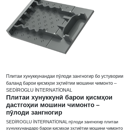
Плитаи хунуккунандаи пӯлоди зангногир бо устувории
баланд барои қисмҳои эҳтиётии мошини чимонто –
SEDİROGLU İNTERNATİONAL
Плитаи хунуккунӣ барои қисмҳои
дастгоҳии мошини чимонто –
пӯлоди зангногир
SEDİROGLU İNTERNATİONAL пӯлоди зангногир плитаи
хунуккунандаро барои қисмҳои эҳтиётии мошини чимонто