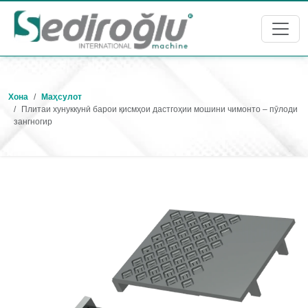
Хона
Маҳсулот
Плитаи хунуккунӣ барои қисмҳои дастгоҳии мошини чимонто – пӯлоди
зангногир