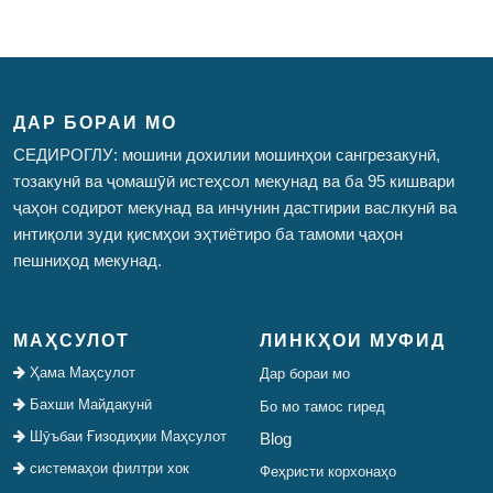
ДАР БОРАИ МО
СЕДИРОГЛУ: мошини дохилии мошинҳои сангрезакунӣ,
тозакунӣ ва ҷомашӯӣ истеҳсол мекунад ва ба 95 кишвари
ҷаҳон содирот мекунад ва инчунин дастгирии васлкунӣ ва
интиқоли зуди қисмҳои эҳтиётиро ба тамоми ҷаҳон
пешниҳод мекунад.
МАҲСУЛОТ
ЛИНКҲОИ МУФИД
Ҳама Маҳсулот
Дар бораи мо
Бахши Майдакунӣ
Бо мо тамос гиред
Шӯъбаи Ғизодиҳии Маҳсулот
Blog
системаҳои филтри хок
Феҳристи корхонаҳо