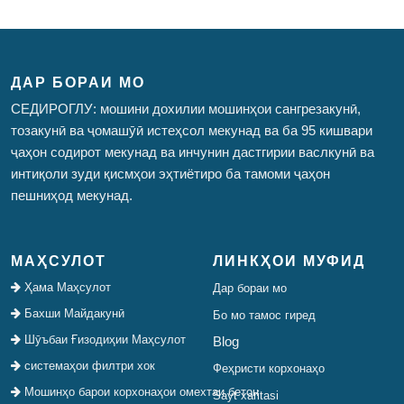
ДАР БОРАИ МО
СЕДИРОГЛУ: мошини дохилии мошинҳои сангрезакунӣ,
тозакунӣ ва ҷомашӯӣ истеҳсол мекунад ва ба 95 кишвари
ҷаҳон содирот мекунад ва инчунин дастгирии васлкунӣ ва
интиқоли зуди қисмҳои эҳтиётиро ба тамоми ҷаҳон
пешниҳод мекунад.
МАҲСУЛОТ
ЛИНКҲОИ МУФИД
Ҳама Маҳсулот
Дар бораи мо
Бахши Майдакунӣ
Бо мо тамос гиред
Шӯъбаи Ғизодиҳии Маҳсулот
Blog
системаҳои филтри хок
Феҳристи корхонаҳо
Мошинҳо барои корхонаҳои омехтаи бетон
Sayt xaritasi