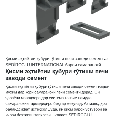
Қисми эҳтиётии қубури ғӯтиши печи заводи семент аз
SEDİROGLU INTERNATIONAL барои самаранокӣ
Қисми эҳтиётии қубури ғӯтиши печи
заводи семент
Қисми эҳтиётии қубури ғӯтиши печи заводи семент нақши
муҳим дар кори самараноки печи сементӣ дорад. Он
ҷараёни маводҳоро дар система танзим намуда,
самаранокии гармидиҳиро беҳтар мекунад. Аз маводҳои
баландсифат истеҳсолшуда, ин қисм барои устуворӣ ва
иҷрои беҳтарин тарҳрезӣ шудааст. SEDİROGLU