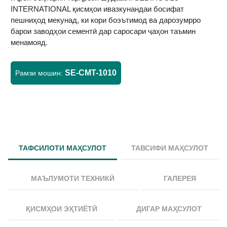
INTERNATIONAL қисмҳои ивазкунандаи босифат
пешниҳод мекунад, ки кори боэътимод ва дарозумрро
барои заводҳои сементӣ дар саросари ҷаҳон таъмин
менамояд.
SE-CMT-1010
Рамзи мошин:
ТАФСИЛОТИ МАҲСУЛОТ
ТАВСИФИ МАҲСУЛОТ
МАЪЛУМОТИ ТЕХНИКӢ
ГАЛЕРЕЯ
ҚИСМҲОИ ЭҲТИЁТӢ
ДИГАР МАҲСУЛОТ