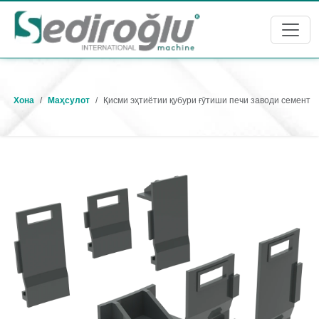
Хона
Маҳсулот
Қисми эҳтиётии қубури ғӯтиши печи заводи семент