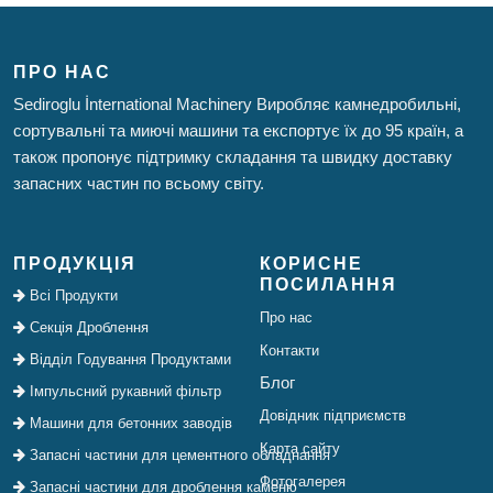
ПРО НАС
Sediroglu İnternational Machinery Виробляє камнедробильні,
сортувальні та миючі машини та експортує їх до 95 країн, а
також пропонує підтримку складання та швидку доставку
запасних частин по всьому світу.
ПРОДУКЦІЯ
КОРИСНЕ
ПОСИЛАННЯ
Всі Продукти
Про нас
Секція Дроблення
Контакти
Відділ Годування Продуктами
Блог
Імпульсний рукавний фільтр
Довідник підприємств
Машини для бетонних заводів
Карта сайту
Запасні частини для цементного обладнання
Фотогалерея
Запасні частини для дроблення каменю