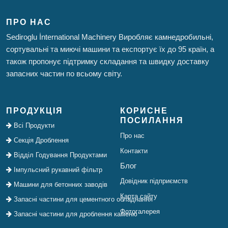
ПРО НАС
Sediroglu İnternational Machinery Виробляє камнедробильні,
сортувальні та миючі машини та експортує їх до 95 країн, а
також пропонує підтримку складання та швидку доставку
запасних частин по всьому світу.
ПРОДУКЦІЯ
КОРИСНЕ
ПОСИЛАННЯ
Всі Продукти
Про нас
Секція Дроблення
Контакти
Відділ Годування Продуктами
Блог
Імпульсний рукавний фільтр
Довідник підприємств
Машини для бетонних заводів
Карта сайту
Запасні частини для цементного обладнання
Фотогалерея
Запасні частини для дроблення каменю