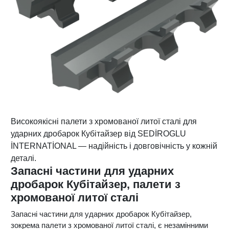
Високоякісні палети з хромованої литої сталі для
ударних дробарок Кубітайзер від SEDİROGLU
İNTERNATİONAL — надійність і довговічність у кожній
деталі.
Запасні частини для ударних
дробарок Кубітайзер, палети з
хромованої литої сталі
Запасні частини для ударних дробарок Кубітайзер,
зокрема палети з хромованої литої сталі, є незамінними