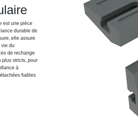
ulaire
e est une pièce
rmance durable de
ure, elle assure
 vie du
es de rechange
 plus stricts, pour
nfiance à
tachées fiables