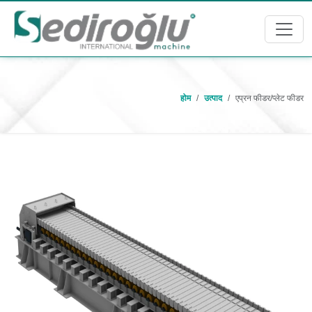
होम
उत्पाद
एप्रन फीडर/प्लेट फीडर