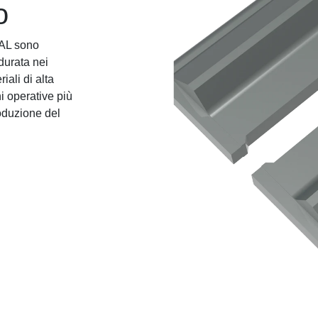
o
NAL sono
durata nei
iali di alta
i operative più
roduzione del