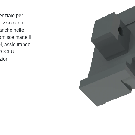
enziale per
alizzato con
à anche nelle
nisce martelli
oi, assicurando
DİROGLU
zioni