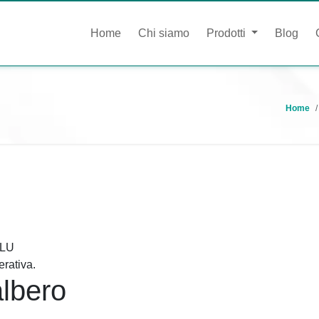
Home
Chi siamo
Prodotti
Blog
Home
GLU
rativa.
albero