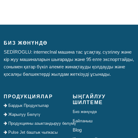
БИЗ ЖӨНҮНДӨ
SEDİROGLU: internecInal машина тас ұсақтау, сүзгілеу және
кір жуу машиналарын шығарады және 95 елге экспорттайды,
сонымен қатар бүкіл әлемге жинақтауды қолдауды және
қосалқы бөлшектерді жылдам жеткізуді ұсынады.
ПРОДУКЦИЯЛАР
ЫҢГАЙЛУУ
ШИЛТЕМЕ
Бардык Продуктылар
Биз жөнүндө
Жарылуу Бөлүгү
Байланыш
Продукцияны азыктандыруу бөлүмү
Blog
Pulse Jet баштык чыпкасы