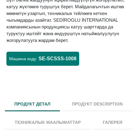
катуу жүктөмгө туруштук берет. Майдалагычтын иштөө
мөөнөтүн узартып, техникалык тейлөөгө кеткен
чыгымдарды азайтат. SEDİROGLU İNTERNATİONAL
компаниясынын продукциясы катуу шарттарда да
туруктуу иштейт жана өндүрүштүн натыйжалуулугун
жогорулатууга жардам берет.
SE-SCSSS-1008
Машина коду:
ПРОДУКТ ДЕТАЛ
ПРОДУКТ DESCRIPTION
ТЕХНИКАЛЫК МААЛЫМАТТАР
ГАЛЕРЕЯ