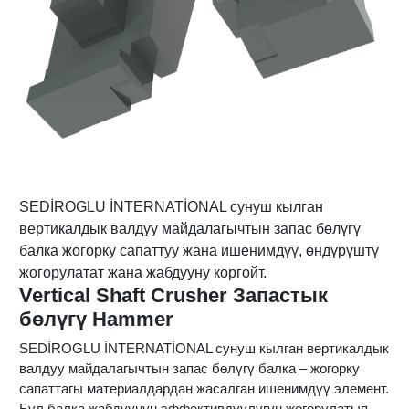
SEDİROGLU İNTERNATİONAL сунуш кылган
вертикалдык валдуу майдалагычтын запас бөлүгү
балка жогорку сапаттуу жана ишенимдүү, өндүрүштү
жогорулатат жана жабдууну коргойт.
Vertical Shaft Crusher Запастык
бөлүгү Hammer
SEDİROGLU İNTERNATİONAL сунуш кылган вертикалдык
валдуу майдалагычтын запас бөлүгү балка – жогорку
сапаттагы материалдардан жасалган ишенимдүү элемент.
Бул балка жабдуунун эффективдүүлүгүн жогорулатып,