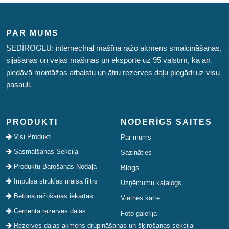
PAR MUMS
SEDİROGLU: internecInal mašīna ražo akmens smalcināšanas,
sijāšanas un veļas mašīnas un eksportē uz 95 valstīm, kā arī
piedāvā montāžas atbalstu un ātru rezerves daļu piegādi uz visu
pasauli.
PRODUKTI
NODERĪGS SAITES
Visi Produkti
Par mums
Sasmalšanas Sekcija
Sazināties
Produktu Barošanas Nodaļa
Blogs
Impulsa strūklas maisa filtrs
Uzņēmumu katalogs
Betona ražošanas iekārtas
Vietnes karte
Cementa rezerves daļas
Foto galerija
Rezerves daļas akmens drupināšanas un šķirošanas sekcijai