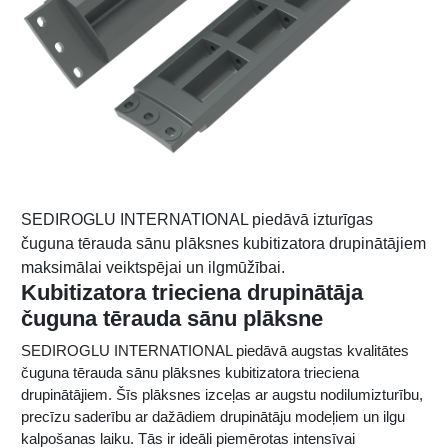
SEDIROGLU INTERNATIONAL piedāvā izturīgas
čuguna tērauda sānu plāksnes kubitizatora drupinātājiem
maksimālai veiktspējai un ilgmūžībai.
Kubitizatora trieciena drupinātāja
čuguna tērauda sānu plāksne
SEDIROGLU INTERNATIONAL piedāvā augstas kvalitātes
čuguna tērauda sānu plāksnes kubitizatora trieciena
drupinātājiem. Šīs plāksnes izceļas ar augstu nodilumizturību,
precīzu saderību ar dažādiem drupinātāju modeļiem un ilgu
kalpošanas laiku. Tās ir ideāli piemērotas intensīvai