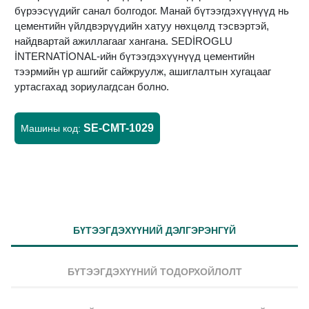
бүрээсүүдийг санал болгодог. Манай бүтээгдэхүүнүүд нь
цементийн үйлдвэрүүдийн хатуу нөхцөлд тэсвэртэй,
найдвартай ажиллагааг хангана. SEDİROGLU
İNTERNATİONAL-ийн бүтээгдэхүүнүүд цементийн
тээрмийн үр ашгийг сайжруулж, ашиглалтын хугацааг
уртасгахад зориулагдсан болно.
SE-CMT-1029
Машины код:
БҮТЭЭГДЭХҮҮНИЙ ДЭЛГЭРЭНГҮЙ
БҮТЭЭГДЭХҮҮНИЙ ТОДОРХОЙЛОЛТ