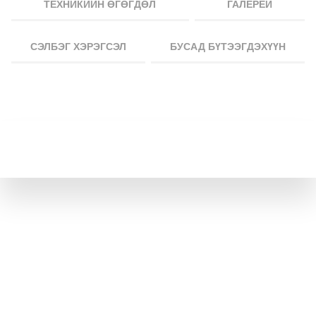
ТЕХНИКИЙН ӨГӨГДӨЛ
ГАЛЕРЕЙ
СЭЛБЭГ ХЭРЭГСЭЛ
БУСАД БҮТЭЭГДЭХҮҮН