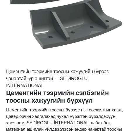
Цементийн тээрмийн тоосны хажуугийн бүрээс
чанартай, үр ашигтай — SEDİROGLU
İNTERNATİONAL
Цементийн тээрмийн сэлбэгийн
тоосны хажуугийн бүрхүүл
Цементийн тээрмийн тоосны бүрээс нь тоосжилтыг хааж,
цэвэр орчин хадгалахад чухал үүрэгтэй бүрэлдэхүүн
хэсэг юм. SEDİROGLU İNTERNATİONAL нь бат бөх
материал ашиглан үйлдвэрлэсэн өндөр чанартай тоосны