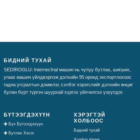
БИДНИЙ ТУХАЙ
SEDİROGLU: InternecInal машин нь чулуу бутлах, шигших,
угаах машин үйлдвэрлэж дэлхийн 95 оронд экспортлохоос
гадна угсралтын дэмжлэг, сэлбэг хэрэгслийг дэлхийн өнцөг
булан бүрт түргэн шуурхай хүргэх үйлчилгээ үзүүлдэг.
БҮТЭЭГДЭХҮҮН
ХЭРЭГТЭЙ
ХОЛБООС
Бүх Бүтээгдэхүүн
Бидний тухай
Бутлах Хэсэг
Холбоо барих