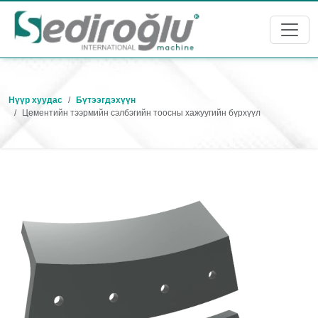
Нүүр хуудас
Бүтээгдэхүүн
Цементийн тээрмийн сэлбэгийн тоосны хажуугийн бүрхүүл