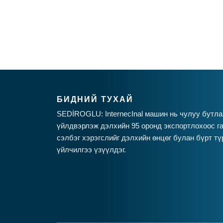
БИДНИЙ ТУХАЙ
SEDİROGLU: InternecInal машин нь чулуу бутла
үйлдвэрлэж дэлхийн 95 оронд экспортлохоос га
сэлбэг хэрэгслийг дэлхийн өнцөг булан бүрт тү
үйлчилгээ үзүүлдэг.