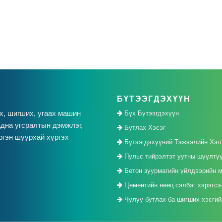
БҮТЭЭГДЭХҮҮН
х, шигших, угаах машин
Бүх Бүтээгдэхүүн
дна угсралтын дэмжлэг,
Бутлах Хэсэг
ргэн шуурхай хүргэх
Бүтээгдэхүүний Тэжээлийн Хэл
Пульс тийрэлтэт уутны шүүлтү
Бетон зуурмагийн үйлдвэрийн 
Цементийн нөөц сэлбэг хэрэгсэ
Чулуу бутлах ба шигших хэсгийн