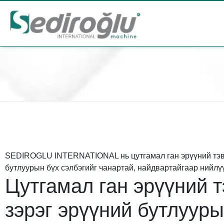
SEDIROGLU INTERNATIONAL нь цутгамал ган эрүүний тэв
бутлуурын бүх сэлбэгийг чанартай, найдвартайгаар нийлүү
Цутгамал ган эрүүний т
зэрэг эрүүний бутлууры