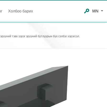
MN
ог
Холбоо барих
эрүүний тэвх зэрэг эрүүний бутлуурын бүх сэлбэг хэрэгсэл.