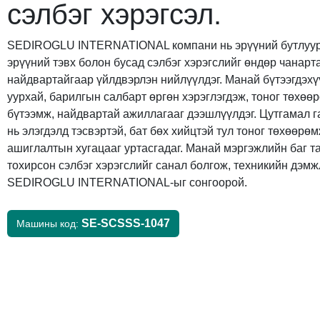
сэлбэг хэрэгсэл.
SEDIROGLU INTERNATIONAL компани нь эрүүний бутлуур
эрүүний тэвх болон бусад сэлбэг хэрэгслийг өндөр чанарт
найдвартайгаар үйлдвэрлэн нийлүүлдэг. Манай бүтээгдэхү
уурхай, барилгын салбарт өргөн хэрэглэгдэж, тоног төхө
бүтээмж, найдвартай ажиллагааг дээшлүүлдэг. Цутгамал г
нь элэгдэлд тэсвэртэй, бат бөх хийцтэй тул тоног төхөөрө
ашиглалтын хугацааг уртасгадаг. Манай мэргэжлийн баг т
тохирсон сэлбэг хэрэгслийг санал болгож, техникийн дэмжл
SEDIROGLU INTERNATIONAL-ыг сонгоорой.
SE-SCSSS-1047
Машины код: