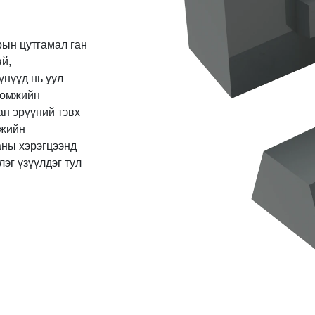
ын цутгамал ган
ай,
үнүүд нь уул
өрөмжийн
ан эрүүний тэвх
мжийн
аны хэрэгцээнд
эг үзүүлдэг тул