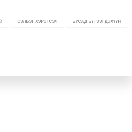
Й
СЭЛБЭГ ХЭРЭГСЭЛ
БУСАД БҮТЭЭГДЭХҮҮН