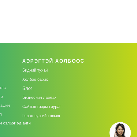
ХЭРЭГТЭЙ ХОЛБООС
Бидний тухай
Холбоо барих
тэс
Блог
үр
Бизнесийн лавлах
машин
Сайтын газрын зураг
л
Гэрэл зургийн цомог
 сэлбэг эд анги