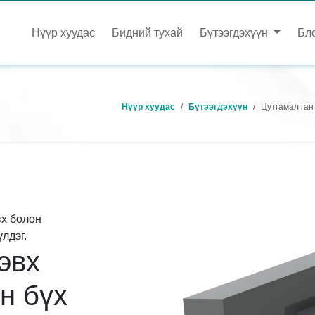
Нүүр хуудас
Бидний тухай
Бүтээгдэхүүн
Бл
Нүүр хуудас
Бүтээгдэхүүн
Цутгамал ган 
х болон
лдэг.
эвх
н бүх