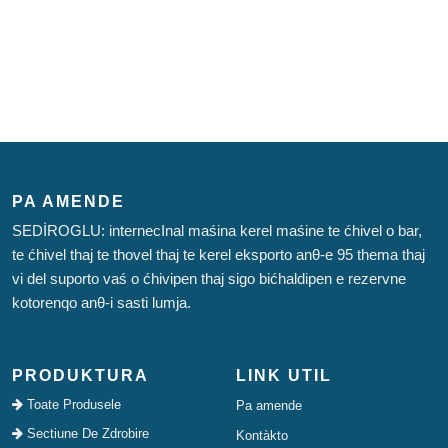
PA AMENDE
SEDİROGLU: internecInal maśina kerel maśine te ćhivel o bar,
te ćhivel thaj te thovel thaj te kerel eksporto anθ-e 95 thema thaj
vi del suporto vaś o ćhivipen thaj sigo bićhaldipen e rezervne
kotorenqo anθ-i sasti lumja.
PRODUKTURA
LINK UTIL
Toate Produsele
Pa amende
Sectiune De Zdrobire
Kontàkto