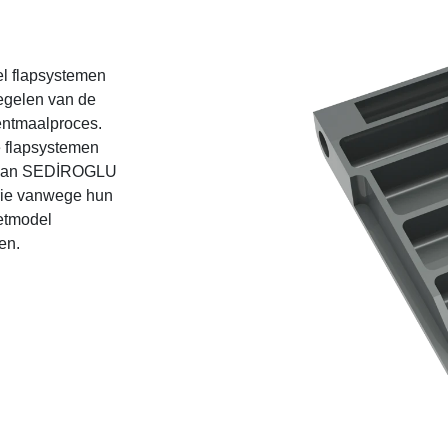
 flapsystemen
egelen van de
mentmaalproces.
 flapsystemen
en van SEDİROGLU
rie vanwege hun
etmodel
en.