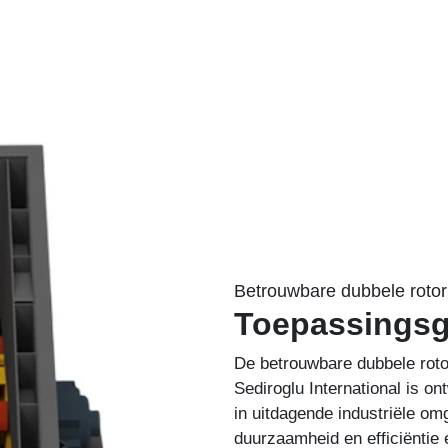
Betrouwbare dubbele roto
Toepassings
De betrouwbare dubbele rot
Sediroglu International is on
in uitdagende industriële o
duurzaamheid en efficiëntie