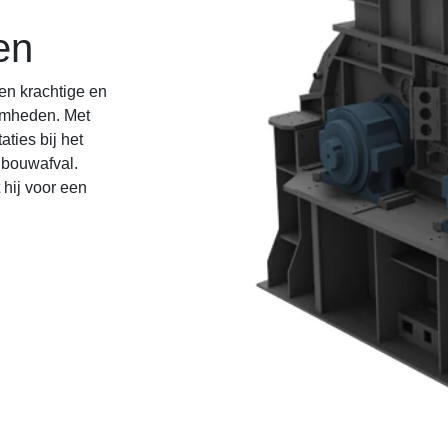
en
en krachtige en
amheden. Met
aties bij het
 bouwafval.
 hij voor een