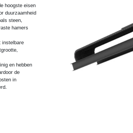
de hoogste eisen
oor duurzaamheid
als steen,
tvaste hamers
 instelbare
tgrootte,
inig en hebben
ardoor de
osten in
rd.