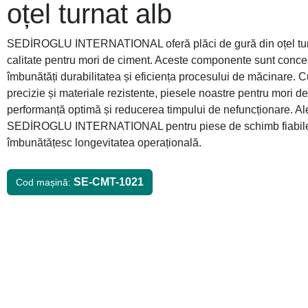
oțel turnat alb
SEDİROGLU INTERNATIONAL oferă plăci de gură din oțel turn
calitate pentru mori de ciment. Aceste componente sunt conce
îmbunătăți durabilitatea și eficiența procesului de măcinare. C
precizie și materiale rezistente, piesele noastre pentru mori d
performanță optimă și reducerea timpului de nefuncționare. Al
SEDİROGLU INTERNATIONAL pentru piese de schimb fiabile
îmbunătățesc longevitatea operațională.
SE-CMT-1021
Cod mașină: