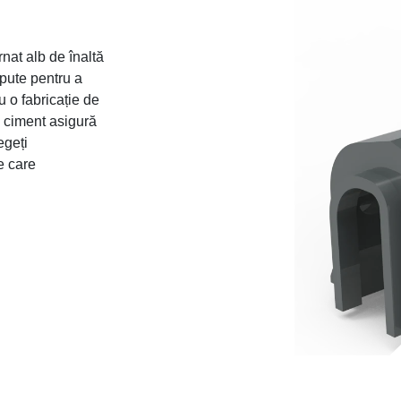
at alb de înaltă
pute pentru a
u o fabricație de
e ciment asigură
egeți
 care