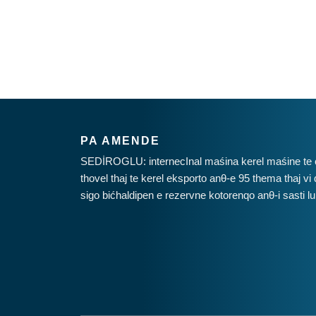
PA AMENDE
SEDİROGLU: internecInal maśina kerel maśine te ćhi
thovel thaj te kerel eksporto anθ-e 95 thema thaj vi 
sigo bićhaldipen e rezervne kotorenqo anθ-i sasti l