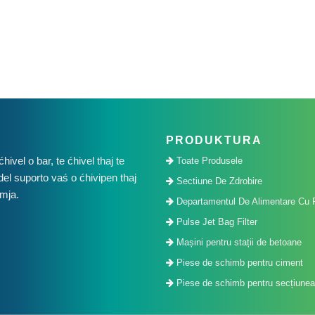
PRODUKTURA
vel o bar, te ćhivel thaj te
Toate Produsele
del suporto vaś o ćhivipen thaj
Sectiune De Zdrobire
umja.
Departamentul De Alimentare Cu 
Pulse Jet Bag Filter
Mașini pentru stații de betoane
Piese de schimb pentru ciment
Piese de schimb pentru secțiunea 