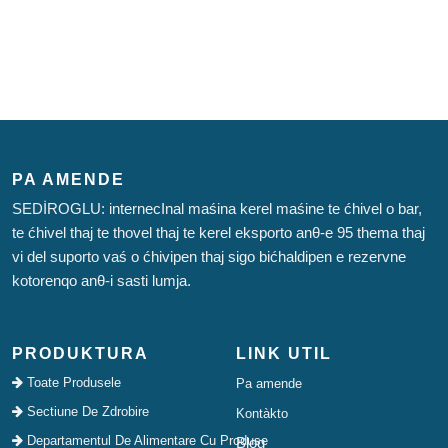
PA AMENDE
SEDİROGLU: internecInal maśina kerel maśine te ćhivel o bar,
te ćhivel thaj te thovel thaj te kerel eksporto anθ-e 95 thema thaj
vi del suporto vaś o ćhivipen thaj sigo bićhaldipen e rezervne
kotorenqo anθ-i sasti lumja.
PRODUKTURA
LINK UTIL
Toate Produsele
Pa amende
Sectiune De Zdrobire
Kontàkto
Departamentul De Alimentare Cu Produse
Blog