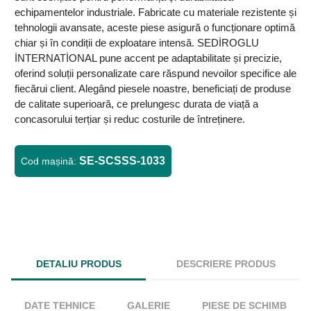
echipamentelor industriale. Fabricate cu materiale rezistente și
tehnologii avansate, aceste piese asigură o funcționare optimă
chiar și în condiții de exploatare intensă. SEDİROGLU
İNTERNATİONAL pune accent pe adaptabilitate și precizie,
oferind soluții personalizate care răspund nevoilor specifice ale
fiecărui client. Alegând piesele noastre, beneficiați de produse
de calitate superioară, ce prelungesc durata de viață a
concasorului terțiar și reduc costurile de întreținere.
SE-SCSSS-1033
Cod mașină:
DETALIU PRODUS
DESCRIERE PRODUS
DATE TEHNICE
GALERIE
PIESE DE SCHIMB