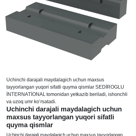
Uchinchi darajali maydalagich uchun maxsus
tayyorlangan yuqori sifatli quyma qismlar SEDİROGLU
İNTERNATİONAL tomonidan yetkazib beriladi, ishonchli
va uzoq umr ko‘rsatadi.
Uchinchi darajali maydalagich uchun
maxsus tayyorlangan yuqori sifatli
quyma qismlar
Uchinchi darajali maydalagich uchun maxsus tayyorlangan