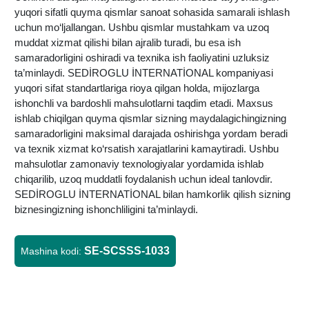
yuqori sifatli quyma qismlar sanoat sohasida samarali ishlash
uchun mo‘ljallangan. Ushbu qismlar mustahkam va uzoq
muddat xizmat qilishi bilan ajralib turadi, bu esa ish
samaradorligini oshiradi va texnika ish faoliyatini uzluksiz
ta’minlaydi. SEDİROGLU İNTERNATİONAL kompaniyasi
yuqori sifat standartlariga rioya qilgan holda, mijozlarga
ishonchli va bardoshli mahsulotlarni taqdim etadi. Maxsus
ishlab chiqilgan quyma qismlar sizning maydalagichingizning
samaradorligini maksimal darajada oshirishga yordam beradi
va texnik xizmat ko‘rsatish xarajatlarini kamaytiradi. Ushbu
mahsulotlar zamonaviy texnologiyalar yordamida ishlab
chiqarilib, uzoq muddatli foydalanish uchun ideal tanlovdir.
SEDİROGLU İNTERNATİONAL bilan hamkorlik qilish sizning
biznesingizning ishonchliligini ta’minlaydi.
SE-SCSSS-1033
Mashina kodi: