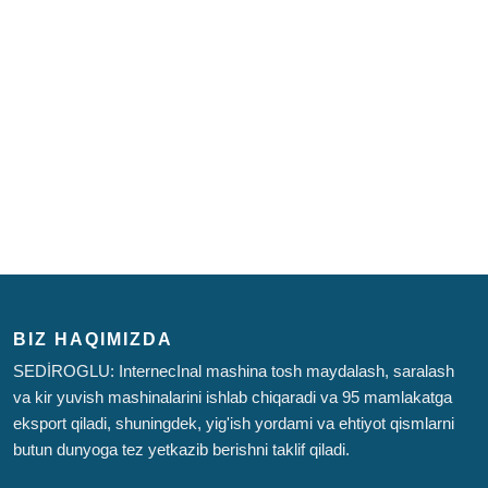
BIZ HAQIMIZDA
SEDİROGLU: InternecInal mashina tosh maydalash, saralash
va kir yuvish mashinalarini ishlab chiqaradi va 95 mamlakatga
eksport qiladi, shuningdek, yig'ish yordami va ehtiyot qismlarni
butun dunyoga tez yetkazib berishni taklif qiladi.