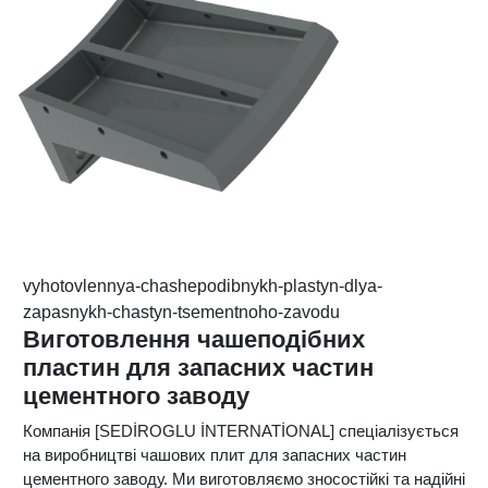
vyhotovlennya-chashepodibnykh-plastyn-dlya-
zapasnykh-chastyn-tsementnoho-zavodu
Виготовлення чашеподібних
пластин для запасних частин
цементного заводу
Компанія [SEDİROGLU İNTERNATİONAL] спеціалізується
на виробництві чашових плит для запасних частин
цементного заводу. Ми виготовляємо зносостійкі та надійні