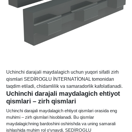
Uchinchi darajali maydalagich uchun yuqori sifatli zirh
qismlari SEDİROGLU İNTERNATİONAL tomonidan
taqdim etiladi, chidamlilik va samaradorlik kafolatlanadi.
Uchinchi darajali maydalagich ehtiyot
qismlari – zirh qismlari
Uchinchi darajali maydalagich ehtiyot qismlari orasida eng
muhimi – zirh qismlari hisoblanadi. Bu qismlar
maydalagichning bardoshini oshirishda va uning samarali
ishlashida muhim rol o‘ynaydi. SEDİROGLU