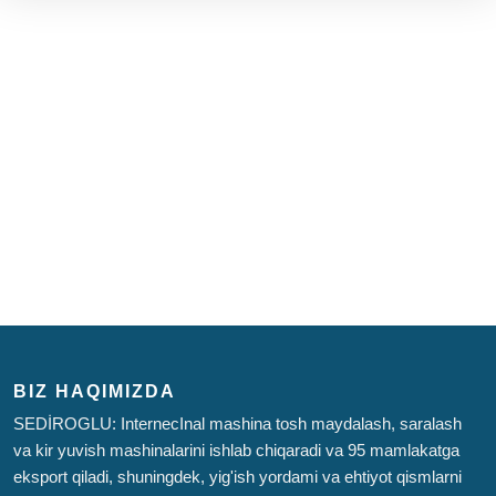
BIZ HAQIMIZDA
SEDİROGLU: InternecInal mashina tosh maydalash, saralash
va kir yuvish mashinalarini ishlab chiqaradi va 95 mamlakatga
eksport qiladi, shuningdek, yig'ish yordami va ehtiyot qismlarni