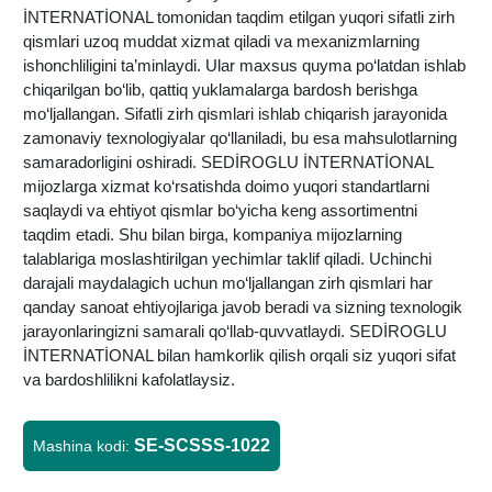
İNTERNATİONAL tomonidan taqdim etilgan yuqori sifatli zirh
qismlari uzoq muddat xizmat qiladi va mexanizmlarning
ishonchliligini ta’minlaydi. Ular maxsus quyma po‘latdan ishlab
chiqarilgan bo‘lib, qattiq yuklamalarga bardosh berishga
mo‘ljallangan. Sifatli zirh qismlari ishlab chiqarish jarayonida
zamonaviy texnologiyalar qo‘llaniladi, bu esa mahsulotlarning
samaradorligini oshiradi. SEDİROGLU İNTERNATİONAL
mijozlarga xizmat ko‘rsatishda doimo yuqori standartlarni
saqlaydi va ehtiyot qismlar bo‘yicha keng assortimentni
taqdim etadi. Shu bilan birga, kompaniya mijozlarning
talablariga moslashtirilgan yechimlar taklif qiladi. Uchinchi
darajali maydalagich uchun mo‘ljallangan zirh qismlari har
qanday sanoat ehtiyojlariga javob beradi va sizning texnologik
jarayonlaringizni samarali qo‘llab-quvvatlaydi. SEDİROGLU
İNTERNATİONAL bilan hamkorlik qilish orqali siz yuqori sifat
va bardoshlilikni kafolatlaysiz.
SE-SCSSS-1022
Mashina kodi: