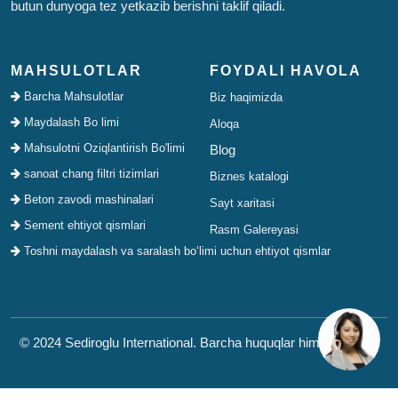
butun dunyoga tez yetkazib berishni taklif qiladi.
MAHSULOTLAR
FOYDALI HAVOLA
Barcha Mahsulotlar
Biz haqimizda
Maydalash Bo limi
Aloqa
Mahsulotni Oziqlantirish Bo'limi
Blog
sanoat chang filtri tizimlari
Biznes katalogi
Beton zavodi mashinalari
Sayt xaritasi
Sement ehtiyot qismlari
Rasm Galereyasi
Toshni maydalash va saralash bo‘limi uchun ehtiyot qismlar
© 2024 Sediroglu International. Barcha huquqlar himoyalangan