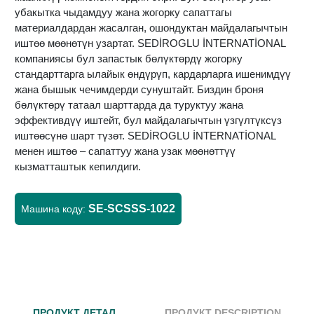
убакытка чыдамдуу жана жогорку сапаттагы
материалдардан жасалган, ошондуктан майдалагычтын
иштөө мөөнөтүн узартат. SEDİROGLU İNTERNATİONAL
компаниясы бул запастык бөлүктөрдү жогорку
стандарттарга ылайык өндүрүп, кардарларга ишенимдүү
жана бышык чечимдерди сунуштайт. Биздин броня
бөлүктөрү татаал шарттарда да туруктуу жана
эффективдүү иштейт, бул майдалагычтын үзгүлтүксүз
иштөөсүнө шарт түзөт. SEDİROGLU İNTERNATİONAL
менен иштөө – сапаттуу жана узак мөөнөттүү
кызматташтык кепилдиги.
SE-SCSSS-1022
Машина коду:
ПРОДУКТ ДЕТАЛ
ПРОДУКТ DESCRIPTION