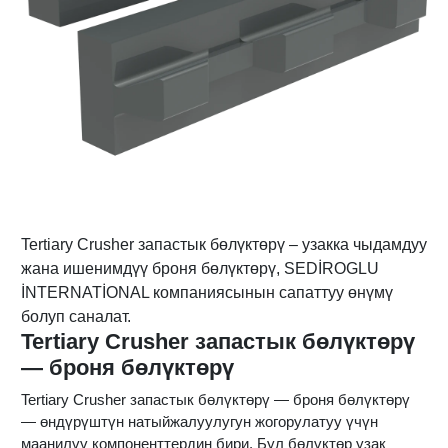
Tertiary Crusher запастык бөлүктөрү – узакка чыдамдуу
жана ишенимдүү броня бөлүктөрү, SEDİROGLU
İNTERNATİONAL компаниясынын сапаттуу өнүмү
болуп саналат.
Tertiary Crusher запастык бөлүктөрү
— броня бөлүктөрү
Tertiary Crusher запастык бөлүктөрү — броня бөлүктөрү
— өндүрүштүн натыйжалуулугун жогорулатуу үчүн
маанилүү компоненттердин бири. Бул бөлүктөр узак