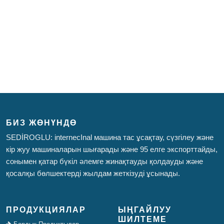
БИЗ ЖӨНҮНДӨ
SEDİROGLU: internecInal машина тас ұсақтау, сүзгілеу және
кір жуу машиналарын шығарады және 95 елге экспорттайды,
сонымен қатар бүкіл әлемге жинақтауды қолдауды және
қосалқы бөлшектерді жылдам жеткізуді ұсынады.
ПРОДУКЦИЯЛАР
ЫҢГАЙЛУУ
ШИЛТЕМЕ