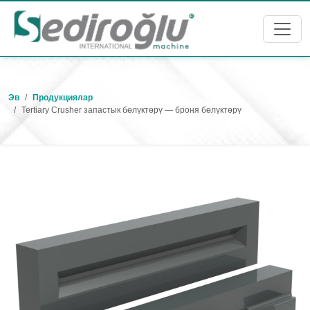
Эв
Продукциялар
Tertiary Crusher запастык бөлүктөрү — броня бөлүктөрү