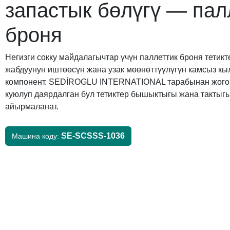
запастык бөлүгү — пал
броня
Негизги сокку майдалагычтар үчүн паллеттик броня тетик
жабдуунун иштөөсүн жана узак мөөнөттүүлүгүн камсыз кы
компонент. SEDİROGLU INTERNATIONAL тарабынан жогор
куюлуп даярдалган бул тетиктер бышыктыгы жана тактыг
айырмаланат.
SE-SCSSS-1036
Машина коду: