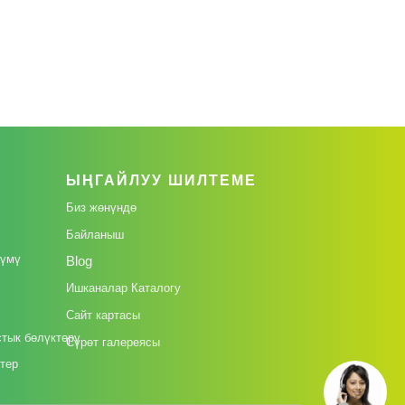
ЫҢГАЙЛУУ ШИЛТЕМЕ
Биз жөнүндө
Байланыш
лүмү
Blog
Ишканалар Каталогу
Сайт картасы
тык бөлүктөрү
Сүрөт галереясы
тер