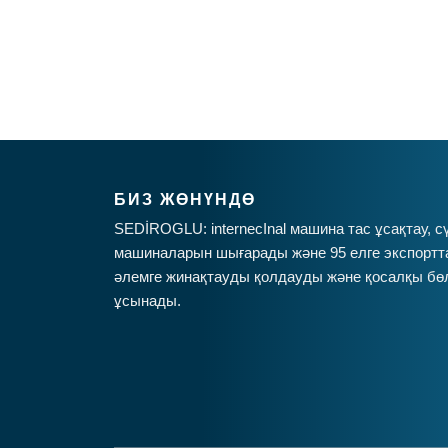
БИЗ ЖӨНҮНДӨ
SEDİROGLU: internecInal машина тас ұсақтау, сү
машиналарын шығарады және 95 елге экспортта
әлемге жинақтауды қолдауды және қосалқы бөл
ұсынады.