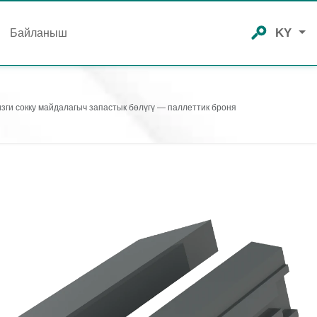
KY
Байланыш
зги сокку майдалагыч запастык бөлүгү — паллеттик броня