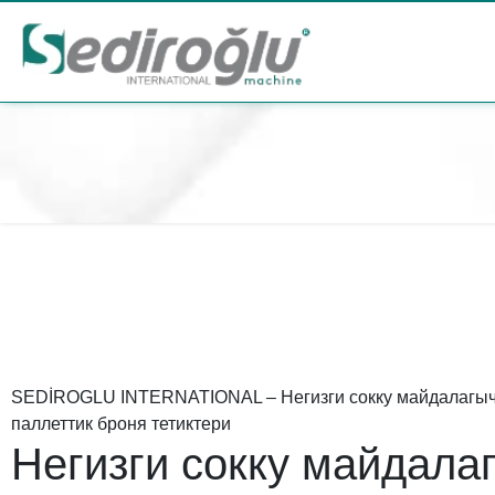
SEDİROGLU INTERNATIONAL – Негизги сокку майдалагыч 
паллеттик броня тетиктери
Негизги сокку майдала