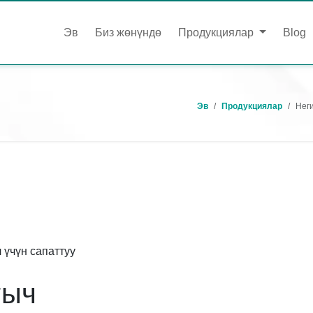
Эв
Биз жөнүндө
Продукциялар
Blog
Эв
Продукциялар
Неги
үчүн сапаттуу
гыч