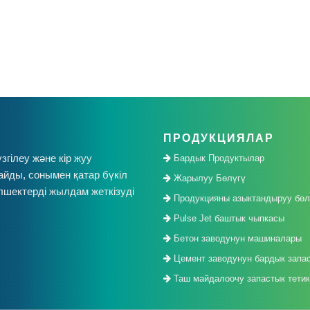
ПРОДУКЦИЯЛАР
згілеу және кір жуу
Бардык Продуктылар
йды, сонымен қатар бүкіл
Жарылуу Бөлүгү
шектерді жылдам жеткізуді
Продукцияны азыктандыруу бө
Pulse Jet баштык чыпкасы
Бетон заводунун машиналары
Цемент заводунун бардык запас
Таш майдалоочу запастык тетик