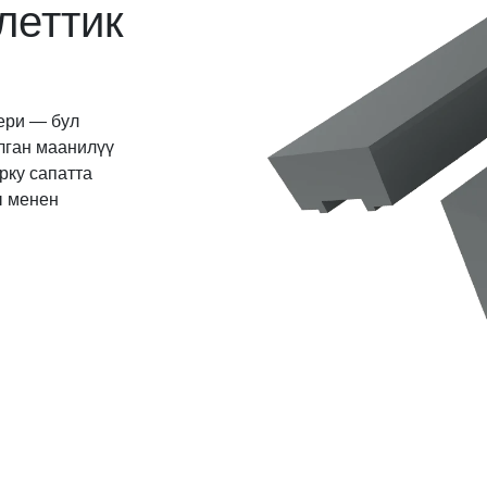
леттик
тери — бул
лган маанилүү
ку сапатта
ы менен