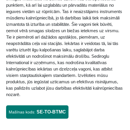
punktiem, kā arī lai uzglabātu un pārvadātu materiālus no
ieguves vietām uz rūpnīcām. Tas ir neaizstājams instruments
mūsdienu kalnrūpniecībā, jo tā darbības laikā tiek maksimāli
izmantota tā izturība un stabilitāte. Šie vagoni tiek būvēti,
ņemot vērā smagas slodzes un biežas ietekmes uz virsmu.
Tie ir piemēroti arī dažādos apstākļos, piemēram, uz
neapstrādāta ceļa vai stacijās. Iekārtas ir veidotas tā, lai tās
varētu izturēt ilgu kalpošanas laiku, saglabājot darba
efektivitāti un nodrošinot maksimālu drošību. Sediroglu
International ir uzņēmums, kas nodrošina kvalitatīvas
kalnrūpniecības iekārtas un dzelzceļa vagoni, kas atbilst
visiem starptautiskajiem standartiem. Izvēloties mūsu
produktus, jūs iegūstat uzticamus un efektīvus risinājumus,
kas palīdzēs uzlabot jūsu darbības efektivitāti kalnrūpniecības
nozarē.
SE-TO-BTMC
Mašīnas kods: