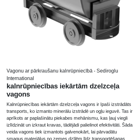
Vagonu ar pārkraušanu kalnrūpniecībā - Sediroglu
International
kalnrūpniecības iekārtām dzelzceļa
vagons
Kalnrūpniecības iekārtām dzelzceļa vagons ir īpaši izstrādāts
transports, ko izmanto minerālu izstrādē un ogļu ieguvē. Tas ir
aprīkots ar paplašinātu piekabes mehānismu, kas ļauj viegli
izlīdzināt un izkraut kravas, tādējādi palielinot efektivitāti. Šāda
veida vagons tiek izmantots galvenokārt, lai pārvadātu
smagus materiālus no zemes dzīlēm līdz transportēšanas