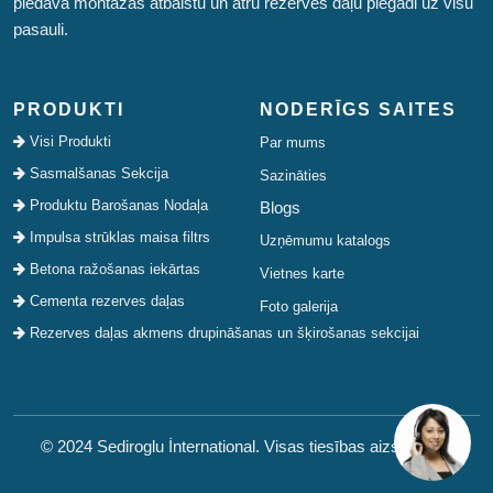
piedāvā montāžas atbalstu un ātru rezerves daļu piegādi uz visu
pasauli.
PRODUKTI
NODERĪGS SAITES
Visi Produkti
Par mums
Sasmalšanas Sekcija
Sazināties
Produktu Barošanas Nodaļa
Blogs
Impulsa strūklas maisa filtrs
Uzņēmumu katalogs
Betona ražošanas iekārtas
Vietnes karte
Cementa rezerves daļas
Foto galerija
Rezerves daļas akmens drupināšanas un šķirošanas sekcijai
© 2024 Sediroglu İnternational. Visas tiesības aizsargātas