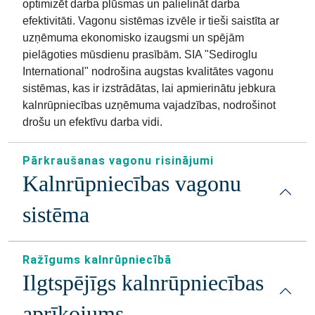
optimizēt darba plūsmas un palielināt darba
efektivitāti. Vagonu sistēmas izvēle ir tieši saistīta ar
uzņēmuma ekonomisko izaugsmi un spējām
pielāgoties mūsdienu prasībām. SIA "Sediroglu
International" nodrošina augstas kvalitātes vagonu
sistēmas, kas ir izstrādātas, lai apmierinātu jebkura
kalnrūpniecības uzņēmuma vajadzības, nodrošinot
drošu un efektīvu darba vidi.
Pārkraušanas vagonu risinājumi
Kalnrūpniecības vagonu
sistēma
Ražīgums kalnrūpniecībā
Ilgtspējīgs kalnrūpniecības
aprīkojums