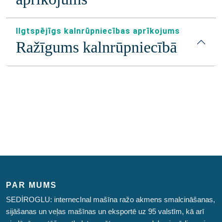
Ilgtspējīgs kalnrūpniecības aprīkojums
Ražīgums kalnrūpniecībā
PAR MUMS
SEDİROGLU: internecInal mašīna ražo akmens smalcināšanas,
sijāšanas un veļas mašīnas un eksportē uz 95 valstīm, kā arī