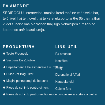
PA AMENDE
SEDİROGLU: internecInal maśina kerel maśine te ćhivel o bar,
te ćhivel thaj te thovel thaj te kerel eksporto anθ-e 95 thema thaj
vi del suporto vaś o ćhivipen thaj sigo bićhaldipen e rezervne
kotorenqo anθ-i sasti lumja.
PRODUKTURA
LINK UTIL
Toate Produsele
Pa amende
Sectiune De Zdrobire
Kontàkto
Departamentul De Alimentare Cu Produse
Blog
Pulse Jet Bag Filter
Dizionario di Affari
Mașini pentru stații de betoane
Harta site ului
Piese de schimb pentru ciment
Galerie foto
Piese de schimb pentru secțiunea de concasare și sortare a pietrei