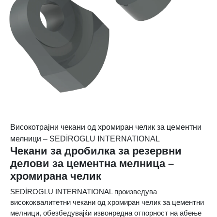
Високотрајни чекани од хромиран челик за цементни
мелници – SEDİROGLU INTERNATIONAL
Чекани за дробилка за резервни
делови за цементна мелница –
хромирана челик
SEDİROGLU INTERNATIONAL произведува
висококвалитетни чекани од хромиран челик за цементни
мелници, обезбедувајќи извонредна отпорност на абење