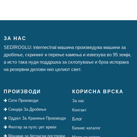
ЗА НАС
SEDİROGLU: internecInal машина произведува машини за
дробење, скрининг и перење камења и извезува во 95 земји,
а исто така нуди поддршка за склопување и брза испорака
на резервни делови низ целиот свет.
ПРОИЗВОДИ
КОРИСНА ВРСКА
Сите Производи
За нас
Секција За Дробење
Контакт
Оддел За Хранење Производи
Блог
Филтер за пулс џет вреќи
Бизнис каталог
Машини за бетонски постројки