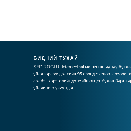
БИДНИЙ ТУХАЙ
SEDİROGLU: InternecInal машин нь чулуу бутла
үйлдвэрлэж дэлхийн 95 оронд экспортлохоос га
сэлбэг хэрэгслийг дэлхийн өнцөг булан бүрт тү
үйлчилгээ үзүүлдэг.