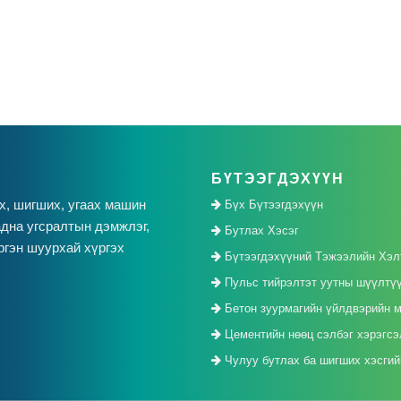
БҮТЭЭГДЭХҮҮН
х, шигших, угаах машин
Бүх Бүтээгдэхүүн
дна угсралтын дэмжлэг,
Бутлах Хэсэг
ргэн шуурхай хүргэх
Бүтээгдэхүүний Тэжээлийн Хэл
Пульс тийрэлтэт уутны шүүлтү
Бетон зуурмагийн үйлдвэрийн 
Цементийн нөөц сэлбэг хэрэгсэ
Чулуу бутлах ба шигших хэсгийн