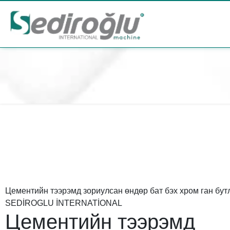
Цементийн тээрэмд зориулсан өндөр бат бэх хром ган бут
SEDİROGLU İNTERNATİONAL
Цементийн тээрэмд