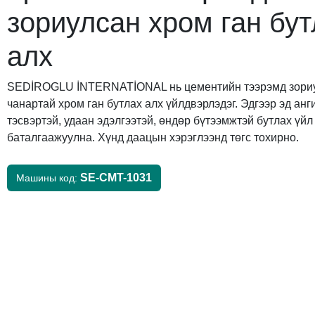
зориулсан хром ган бут
алх
SEDİROGLU İNTERNATİONAL нь цементийн тээрэмд зори
чанартай хром ган бутлах алх үйлдвэрлэдэг. Эдгээр эд анг
тэсвэртэй, удаан эдэлгээтэй, өндөр бүтээмжтэй бутлах үй
баталгаажуулна. Хүнд даацын хэрэглээнд төгс тохирно.
SE-CMT-1031
Машины код: