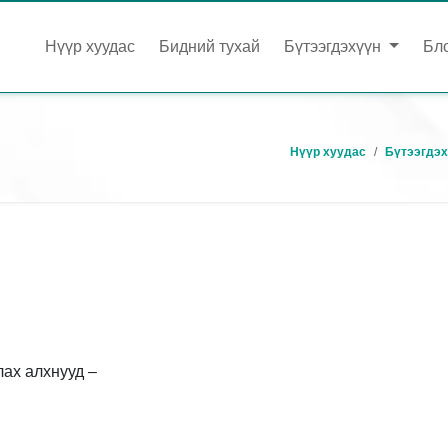
Нүүр хуудас
Бидний тухай
Бүтээгдэхүүн
Бл
Нүүр хуудас
Бүтээгдэх
лах алхнууд –