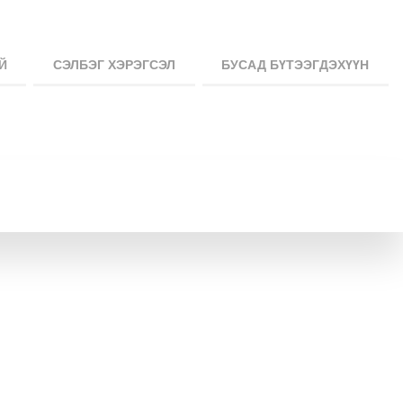
Й
СЭЛБЭГ ХЭРЭГСЭЛ
БУСАД БҮТЭЭГДЭХҮҮН