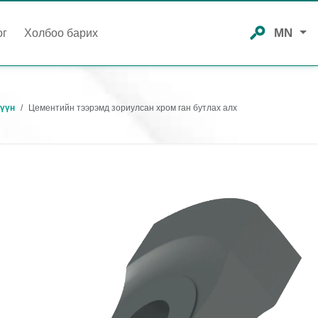
MN
ог
Холбоо барих
үүн
Цементийн тээрэмд зориулсан хром ган бутлах алх