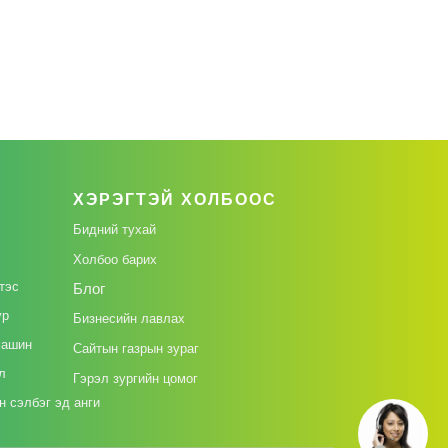
ХЭРЭГТЭЙ ХОЛБООС
Бидний тухай
Холбоо барих
тэс
Блог
үр
Бизнесийн лавлах
машин
Сайтын газрын зураг
л
Гэрэл зургийн цомог
 сэлбэг эд анги