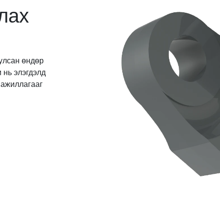
лах
улсан өндөр
и нь элэгдэлд
л ажиллагааг