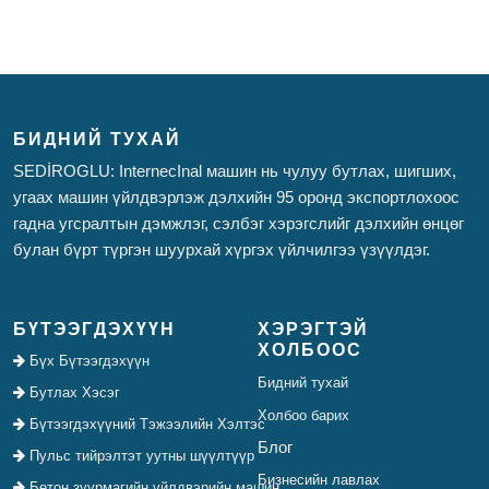
БИДНИЙ ТУХАЙ
SEDİROGLU: InternecInal машин нь чулуу бутлах, шигших,
угаах машин үйлдвэрлэж дэлхийн 95 оронд экспортлохоос
гадна угсралтын дэмжлэг, сэлбэг хэрэгслийг дэлхийн өнцөг
булан бүрт түргэн шуурхай хүргэх үйлчилгээ үзүүлдэг.
БҮТЭЭГДЭХҮҮН
ХЭРЭГТЭЙ
ХОЛБООС
Бүх Бүтээгдэхүүн
Бидний тухай
Бутлах Хэсэг
Холбоо барих
Бүтээгдэхүүний Тэжээлийн Хэлтэс
Блог
Пульс тийрэлтэт уутны шүүлтүүр
Бизнесийн лавлах
Бетон зуурмагийн үйлдвэрийн машин