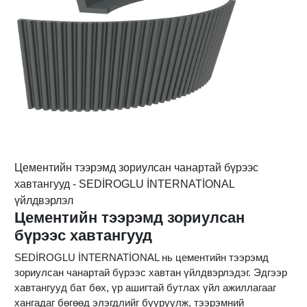
Цементийн тээрэмд зориулсан чанартай бүрээс
хавтангууд - SEDİROGLU İNTERNATİONAL
үйлдвэрлэл
Цементийн тээрэмд зориулсан
бүрээс хавтангууд
SEDİROGLU İNTERNATİONAL нь цементийн тээрэмд
зориулсан чанартай бүрээс хавтан үйлдвэрлэдэг. Эдгээр
хавтангууд бат бөх, үр ашигтай бутлах үйл ажиллагааг
хангадаг бөгөөд элэгдлийг бууруулж, тээрэмний