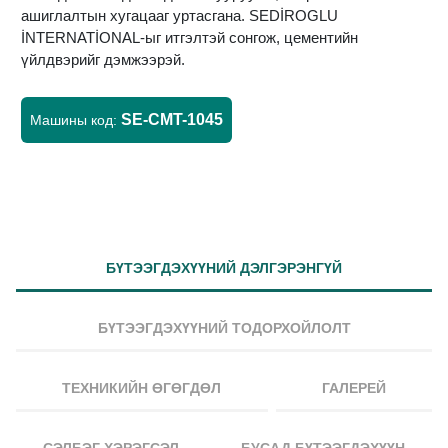
ашиглалтын хугацааг уртасгана. SEDİROGLU
İNTERNATİONAL-ыг итгэлтэй сонгож, цементийн
үйлдвэрийг дэмжээрэй.
SE-CMT-1045
Машины код:
БҮТЭЭГДЭХҮҮНИЙ ДЭЛГЭРЭНГҮЙ
БҮТЭЭГДЭХҮҮНИЙ ТОДОРХОЙЛОЛТ
ТЕХНИКИЙН ӨГӨГДӨЛ
ГАЛЕРЕЙ