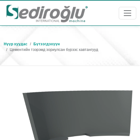
Нүүр хуудас
Бүтээгдэхүүн
Цементийн тээрэмд зориулсан бүрээс хавтангууд