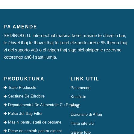
PA AMENDE
SEDİROGLU: internecInal maśina kerel maśine te ćhivel o bar,
te ćhivel thaj te thovel thaj te kerel eksporto anθ-e 95 thema thaj
vi del suporto vaś o ćhivipen thaj sigo bićhaldipen e rezervne
kotorenqo anθ-i sasti lumja.
PRODUKTURA
LINK UTIL
Toate Produsele
Pa amende
Sectiune De Zdrobire
Kontàkto
Departamentul De Alimentare Cu Produse
Blog
Pulse Jet Bag Filter
Dizionario di Affari
Mașini pentru stații de betoane
Harta site ului
Piese de schimb pentru ciment
Galerie foto