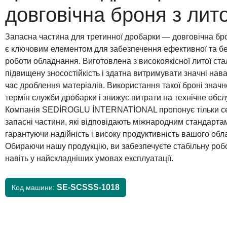
довговічна броня з лито
Запасна частина для третинної дробарки — довговічна брон
є ключовим елементом для забезпечення ефективної та бе
роботи обладнання. Виготовлена з високоякісної литої ста
підвищену зносостійкість і здатна витримувати значні нав
час дроблення матеріалів. Використання такої броні знач
термін служби дробарки і знижує витрати на технічне обс
Компанія SEDİROGLU İNTERNATİONAL пропонує тільки се
запасні частини, які відповідають міжнародним стандартам
гарантуючи надійність і високу продуктивність вашого обл
Обираючи нашу продукцію, ви забезпечуєте стабільну роб
навіть у найскладніших умовах експлуатації.
SE-SCSSS-1018
Код машини: