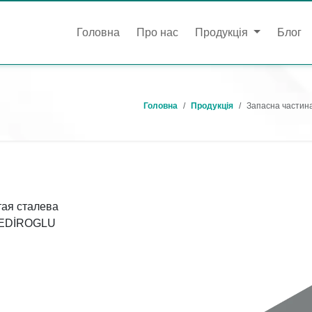
Головна
Про нас
Продукція
Блог
Головна
Продукція
Запасна частина
тая сталева
. SEDİROGLU