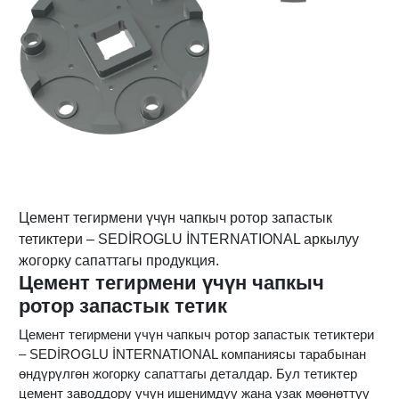
Цемент тегирмени үчүн чапкыч ротор запастык
тетиктери – SEDİROGLU İNTERNATIONAL аркылуу
жогорку сапаттагы продукция.
Цемент тегирмени үчүн чапкыч
ротор запастык тетик
Цемент тегирмени үчүн чапкыч ротор запастык тетиктери
– SEDİROGLU İNTERNATIONAL компаниясы тарабынан
өндүрүлгөн жогорку сапаттагы деталдар. Бул тетиктер
цемент заводдору үчүн ишенимдүү жана узак мөөнөттүү