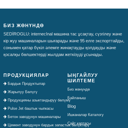
БИЗ ЖӨНҮНДӨ
SEDİROGLU: internecInal машина тас ұсақтау, сүзгілеу және
кір жуу машиналарын шығарады және 95 елге экспорттайды,
сонымен қатар бүкіл әлемге жинақтауды қолдауды және
қосалқы бөлшектерді жылдам жеткізуді ұсынады.
ПРОДУКЦИЯЛАР
ЫҢГАЙЛУУ
ШИЛТЕМЕ
Бардык Продуктылар
Биз жөнүндө
Жарылуу Бөлүгү
Байланыш
Продукцияны азыктандыруу бөлүмү
Blog
Pulse Jet баштык чыпкасы
Ишканалар Каталогу
Бетон заводунун машиналары
Сайт картасы
Цемент заводунун бардык запастык бөлүктөрү