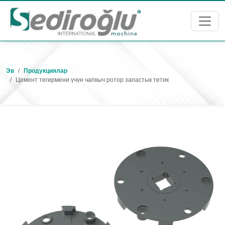
Эв
Продукциялар
Цемент тегирмени үчүн чапкыч ротор запастык тетик