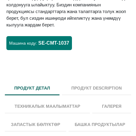
колдонууга ылайыктуу. Биздин компаниянын
продукциясы стандарттарга жана талаптарга толук жооп
берет, бул сиздин ишиңизди ийгиликтүү жана үнөмдүү
кылууга жардам берет.
SE-CMT-1037
Машина коду:
ПРОДУКТ ДЕТАЛ
ПРОДУКТ DESCRIPTION
ТЕХНИКАЛЫК МААЛЫМАТТАР
ГАЛЕРЕЯ
ЗАПАСТЫК БӨЛҮКТӨР
БАШКА ПРОДУКТЫЛАР